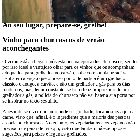
Louco por vinho
Ao seu lugar, prepare-se, grelhe!
Vinho para churrascos de verão
aconchegantes
O verão está a chegar e nós estamos na época dos churrascos, sendo
por isso ideal e vantajoso olhar para os vinhos que os acompanham,
adequados para grelhados no carvão, sol e companhia agradável.
Tenha em atenção que o nosso ponto de partida é um grelhador
clássico e antigo, a carvão, e não um grelhador a gás para os dias
modernos, mas, leitor constante, se for o feliz proprietário de um
grelhador a gás, a polícia do churrasco não vai bater à sua porta por
se inspirar no texto seguinte.
Apesar de se dizer que tudo pode ser grelhado, focamo-nos aqui na
carne, visto que, afinal, é o ingrediente que a maioria das pessoas
associa ao churrasco. No entanto, os vegetarianos e os veganos não
precisam de parar de ler aqui, visto que também há exemplos e
sugestões para peixes e legumes grelhados.