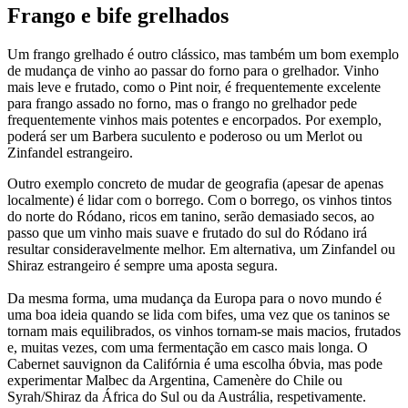
Frango e bife grelhados
Um frango grelhado é outro clássico, mas também um bom exemplo
de mudança de vinho ao passar do forno para o grelhador. Vinho
mais leve e frutado, como o Pint noir, é frequentemente excelente
para frango assado no forno, mas o frango no grelhador pede
frequentemente vinhos mais potentes e encorpados. Por exemplo,
poderá ser um Barbera suculento e poderoso ou um Merlot ou
Zinfandel estrangeiro.
Outro exemplo concreto de mudar de geografia (apesar de apenas
localmente) é lidar com o borrego. Com o borrego, os vinhos tintos
do norte do Ródano, ricos em tanino, serão demasiado secos, ao
passo que um vinho mais suave e frutado do sul do Ródano irá
resultar consideravelmente melhor. Em alternativa, um Zinfandel ou
Shiraz estrangeiro é sempre uma aposta segura.
Da mesma forma, uma mudança da Europa para o novo mundo é
uma boa ideia quando se lida com bifes, uma vez que os taninos se
tornam mais equilibrados, os vinhos tornam-se mais macios, frutados
e, muitas vezes, com uma fermentação em casco mais longa. O
Cabernet sauvignon da Califórnia é uma escolha óbvia, mas pode
experimentar Malbec da Argentina, Camenère do Chile ou
Syrah/Shiraz da África do Sul ou da Austrália, respetivamente.