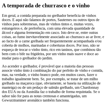
A temporada de churrasco e o vinho
Em geral, a comida preparada no grelhador beneficia de vinhos
doces. E aqui não falamos de portos, Sauternes ou outros tipos de
vinhos para sobremesas, mas de vinhos tintos e, muitas vezes,
estrangeiros e, de preferência, com uma elevada quantidade de
álcool e alguma fermentação em casco. Isto deve-se, entre outras
coisas, ao fumo inevitavelmente associado ao churrasco ao ar livre, e
ao facto de a carne grelhada ser frequentemente acompanhada e/ou
coberta de molhos, marinadas e coberturas doces. Por isso, não se
esqueça de trocar o vinho tinto, rico em taninos, que combinou tão
bem com o bife na frigideira, por um vinho mais suave e doce ao
mudar para o grelhador do jardim.
Ao acender o grelhador, é provável que a maioria das pessoas
associe vinho tinto à combinação do par perfeito de vinho e comida,
mas, na verdade, o vinho branco pode, em muitos casos, fazer o
trabalho igualmente bem. Se, por exemplo, se tratar de um milho
grelhado na maçaroca (que, obviamente, se baseia na utilização de
manteiga) ou de um pedaço de salmão grelhado, um Chardonnay
dos EUA ou da Austrália faz o trabalho de forma requintada. Se o
sabor não for para as notas cremosas e amanteigadas, um
Gewurztraminer aromático também funciona.