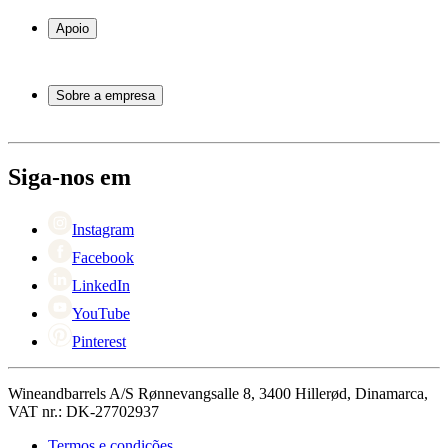
Garrafeiras frigoríficas
Garrafeiras
Apoio
Móveis para vinho
Barris de Vinho
Perguntas frequentes
Acessórios para vinho
Atendimento
Sobre a empresa
Pagamento
Entrega
Sobre Wineandbarrels
Retorno
Pessoas para contacto
+44 3308 081634
Black Friday
Siga-nos em
Singles Day
Cyber Monday
Instagram
Facebook
LinkedIn
YouTube
Pinterest
Wineandbarrels A/S Rønnevangsalle 8, 3400 Hillerød, Dinamarca,
VAT nr.: DK-27702937
Termos e condições