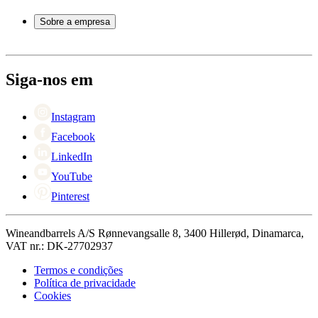
Perguntas frequentes
Acessórios para vinho
Atendimento
Sobre a empresa
Pagamento
Entrega
Sobre Wineandbarrels
Retorno
Pessoas para contacto
+44 3308 081634
Black Friday
Siga-nos em
Singles Day
Cyber Monday
Instagram
Facebook
LinkedIn
YouTube
Pinterest
Wineandbarrels A/S Rønnevangsalle 8, 3400 Hillerød, Dinamarca,
VAT nr.: DK-27702937
Termos e condições
Política de privacidade
Cookies