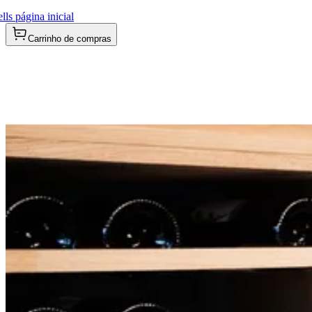
ls página inicial
Carrinho de compras