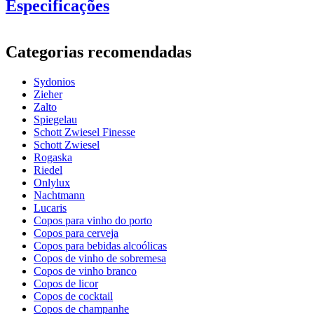
Especificações
Informação
Categorias recomendadas
Número do produto
COL022BLUE
Sydonios
Geral
Zieher
Fabricante
Sydonios
Zalto
Spiegelau
Dimensões (LxAxP cm)
Schott Zwiesel Finesse
Schott Zwiesel
Peso (kg)
1
Rogaska
Altura (cm)
25
Riedel
Largura (cm)
11
Onlylux
profundidade (cm)
12.8
Nachtmann
Lucaris
vidro
Copos para vinho do porto
Copos para cerveja
vidro
Copo de vinho branco, Copos de vinho rosé
Copos para bebidas alcoólicas
capacidade (cl)
83
Copos de vinho de sobremesa
diâmetro (cm)
11
Copos de vinho branco
Copos de licor
Outro
Copos de cocktail
Copos de champanhe
gravação
Não