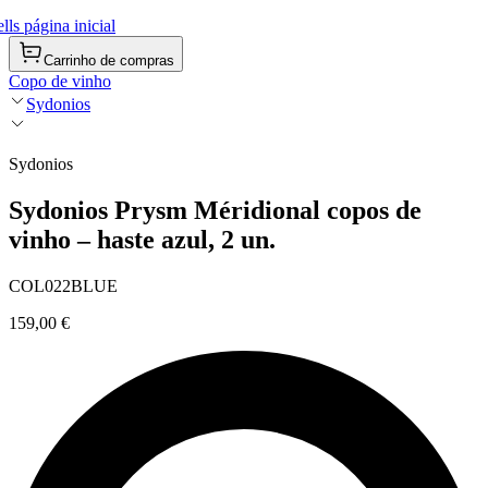
ls página inicial
Carrinho de compras
Copo de vinho
Sydonios
Sydonios
Sydonios Prysm Méridional copos de
vinho – haste azul, 2 un.
COL022BLUE
159,00 €