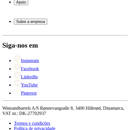
Apoio
Móveis para vinho
Barris de Vinho
Perguntas frequentes
Acessórios para vinho
Atendimento
Sobre a empresa
Pagamento
Entrega
Sobre Wineandbarrels
Retorno
Pessoas para contacto
+44 3308 081634
Black Friday
Siga-nos em
Singles Day
Cyber Monday
Instagram
Facebook
LinkedIn
YouTube
Pinterest
Wineandbarrels A/S Rønnevangsalle 8, 3400 Hillerød, Dinamarca,
VAT nr.: DK-27702937
Termos e condições
Política de privacidade