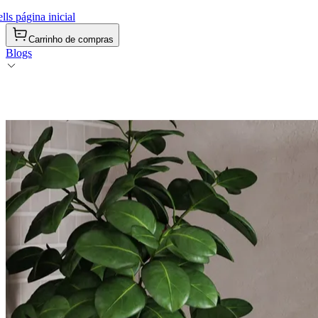
ls página inicial
Carrinho de compras
Blogs