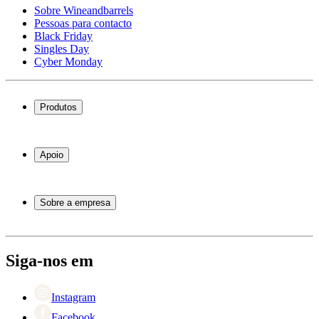
Sobre Wineandbarrels
Pessoas para contacto
Black Friday
Singles Day
Cyber Monday
Produtos
Garrafeiras frigoríficas
Garrafeiras
Apoio
Móveis para vinho
Barris de Vinho
Perguntas frequentes
Acessórios para vinho
Atendimento
Sobre a empresa
Pagamento
Entrega
Sobre Wineandbarrels
Retorno
Pessoas para contacto
+44 3308 081634
Black Friday
Siga-nos em
Singles Day
Cyber Monday
Instagram
Facebook