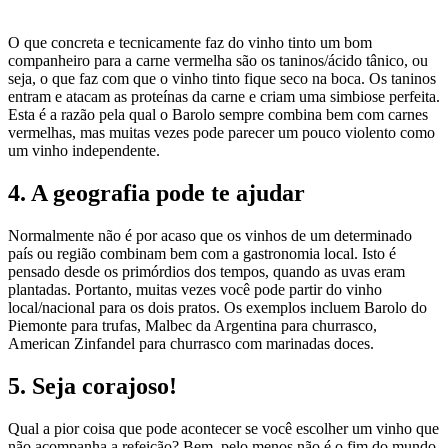
O que concreta e tecnicamente faz do vinho tinto um bom
companheiro para a carne vermelha são os taninos/ácido tânico, ou
seja, o que faz com que o vinho tinto fique seco na boca. Os taninos
entram e atacam as proteínas da carne e criam uma simbiose perfeita.
Esta é a razão pela qual o Barolo sempre combina bem com carnes
vermelhas, mas muitas vezes pode parecer um pouco violento como
um vinho independente.
4. A geografia pode te ajudar
Normalmente não é por acaso que os vinhos de um determinado
país ou região combinam bem com a gastronomia local. Isto é
pensado desde os primórdios dos tempos, quando as uvas eram
plantadas. Portanto, muitas vezes você pode partir do vinho
local/nacional para os dois pratos. Os exemplos incluem Barolo do
Piemonte para trufas, Malbec da Argentina para churrasco,
American Zinfandel para churrasco com marinadas doces.
5. Seja corajoso!
Qual a pior coisa que pode acontecer se você escolher um vinho que
não acompanha a refeição? Bem, pelo menos não é o fim do mundo.