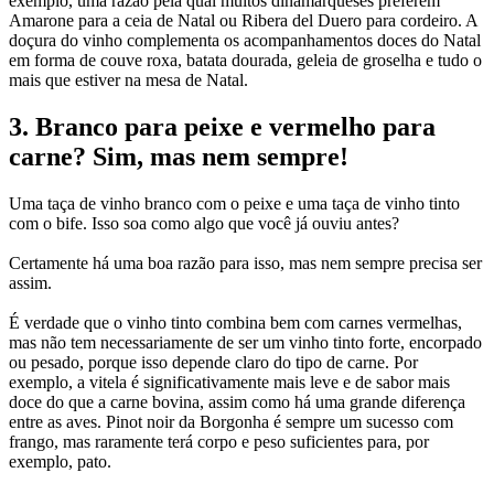
exemplo, uma razão pela qual muitos dinamarqueses preferem
Amarone para a ceia de Natal ou Ribera del Duero para cordeiro. A
doçura do vinho complementa os acompanhamentos doces do Natal
em forma de couve roxa, batata dourada, geleia de groselha e tudo o
mais que estiver na mesa de Natal.
3. Branco para peixe e vermelho para
carne? Sim, mas nem sempre!
Uma taça de vinho branco com o peixe e uma taça de vinho tinto
com o bife. Isso soa como algo que você já ouviu antes?
Certamente há uma boa razão para isso, mas nem sempre precisa ser
assim.
É verdade que o vinho tinto combina bem com carnes vermelhas,
mas não tem necessariamente de ser um vinho tinto forte, encorpado
ou pesado, porque isso depende claro do tipo de carne. Por
exemplo, a vitela é significativamente mais leve e de sabor mais
doce do que a carne bovina, assim como há uma grande diferença
entre as aves. Pinot noir da Borgonha é sempre um sucesso com
frango, mas raramente terá corpo e peso suficientes para, por
exemplo, pato.