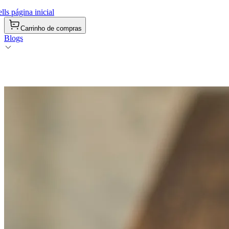
ls página inicial
Carrinho de compras
Blogs