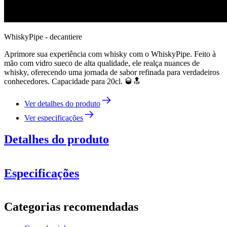
WhiskyPipe - decantiere
Aprimore sua experiência com whisky com o WhiskyPipe. Feito à
mão com vidro sueco de alta qualidade, ele realça nuances de
whisky, oferecendo uma jornada de sabor refinada para verdadeiros
conhecedores. Capacidade para 20cl. 🥃🔝
Ver detalhes do produto
Ver especificações
Detalhes do produto
Especificações
Informação
Categorias recomendadas
Número do produto
W68