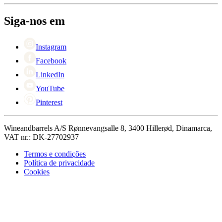
Retorno
Pessoas para contacto
+44 3308 081634
Black Friday
Siga-nos em
Singles Day
Cyber Monday
Instagram
Facebook
LinkedIn
YouTube
Pinterest
Wineandbarrels A/S Rønnevangsalle 8, 3400 Hillerød, Dinamarca,
VAT nr.: DK-27702937
Termos e condições
Política de privacidade
Cookies