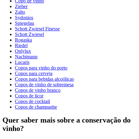
Copo de vinho
Dimensões (LxAxP cm)
Zieher
Peso (kg)
0.5
Zalto
Altura (cm)
18
Sydonios
Largura (cm)
8
Spiegelau
profundidade (cm)
9
Schott Zwiesel Finesse
Schott Zwiesel
Rogaska
Riedel
Onlylux
Nachtmann
Lucaris
Copos para vinho do porto
Copos para cerveja
Copos para bebidas alcoólicas
Copos de vinho de sobremesa
Copos de vinho branco
Copos de licor
Copos de cocktail
Copos de champanhe
Quer saber mais sobre a conservação do
vinho?