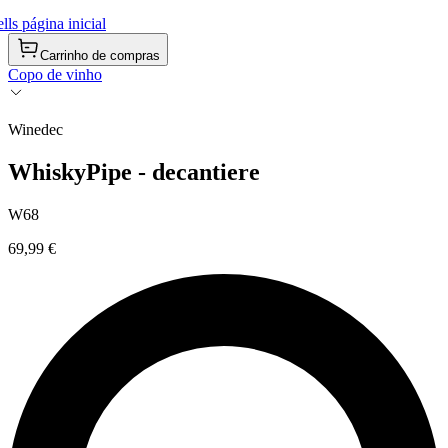
ls página inicial
Carrinho de compras
Copo de vinho
Winedec
WhiskyPipe - decantiere
W68
69,99 €