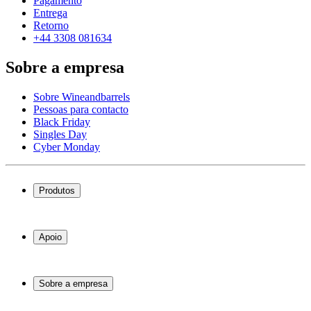
Pagamento
Entrega
Retorno
+44 3308 081634
Sobre a empresa
Sobre Wineandbarrels
Pessoas para contacto
Black Friday
Singles Day
Cyber Monday
Produtos
Garrafeiras frigoríficas
Garrafeiras
Apoio
Móveis para vinho
Barris de Vinho
Perguntas frequentes
Acessórios para vinho
Atendimento
Sobre a empresa
Pagamento
Entrega
Sobre Wineandbarrels