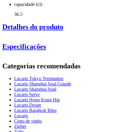
capacidade (cl)
36.5
Detalhes do produto
Especificações
Informação
Categorias recomendadas
Número do produto
LS02CD13G
Lucaris Tokyo Temptation
Dimensões (LxAxP cm)
Lucaris Shanghai Soul Grande
Peso (kg)
0.216
Lucaris Shanghai Soul
Altura (cm)
20.9
Lucaris Serve
Largura (cm)
40
Lucaris Hong Kong Hip
profundidade (cm)
31
Lucaris Desire
Lucaris Bangkok Bliss
vidro
Lucaris
Copo de vinho
Veja um vídeo de
Série de produtos
Tokyo Temptation
Zieher
demonstração (mais ou menos a meio do vídeo)
vidro
Copo de vinho branco, Copo de cristal
Zalto