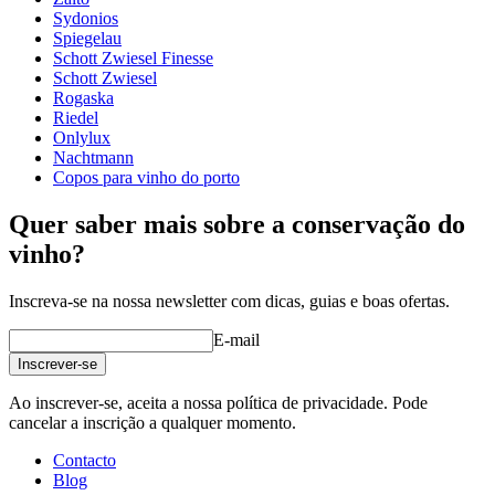
tipo de vidro
Taça de Chardonnay
Sydonios
diâmetro (cm)
8.5
Spiegelau
capacidade (cl)
36.5
Schott Zwiesel Finesse
Schott Zwiesel
Outro
Rogaska
Riedel
gravação
Não
Onlylux
Um bom vinho merece um bom copo!
Nachtmann
Copos para vinho do porto
Quer saber mais sobre a conservação do
vinho?
Inscreva-se na nossa newsletter com dicas, guias e boas ofertas.
E-mail
Inscrever-se
Ao inscrever-se, aceita a nossa política de privacidade. Pode
cancelar a inscrição a qualquer momento.
Contacto
Blog