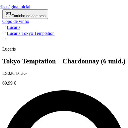
ls página inicial
Carrinho de compras
Copo de vinho
Lucaris
Lucaris Tokyo Temptation
Lucaris
Tokyo Temptation – Chardonnay (6 unid.)
LS02CD13G
69,99 €