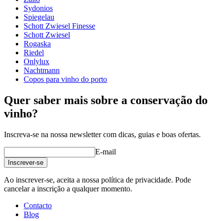
demonstração (mais ou menos a meio do vídeo)
tipo de vidro
Taça de Bordeaux
Sydonios
diâmetro (cm)
10
Spiegelau
capacidade (cl)
75.5
Schott Zwiesel Finesse
Schott Zwiesel
Outro
Rogaska
Riedel
gravação
Não
Onlylux
Nachtmann
Um bom vinho merece um bom copo!
Copos para vinho do porto
Quer saber mais sobre a conservação do
vinho?
Inscreva-se na nossa newsletter com dicas, guias e boas ofertas.
E-mail
Inscrever-se
Ao inscrever-se, aceita a nossa política de privacidade. Pode
cancelar a inscrição a qualquer momento.
Contacto
Blog