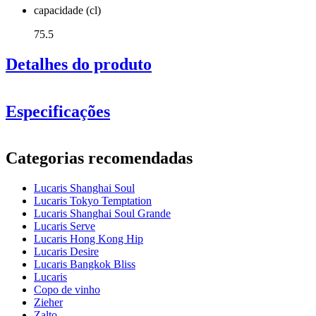
capacidade (cl)
75.5
Detalhes do produto
Especificações
Informação
Categorias recomendadas
Número do produto
LS03BD26G
Lucaris Shanghai Soul
Dimensões (LxAxP cm)
Lucaris Tokyo Temptation
Peso (kg)
0.333
Lucaris Shanghai Soul Grande
Altura (cm)
27.5
Lucaris Serve
Largura (cm)
40
Lucaris Hong Kong Hip
profundidade (cm)
31
Lucaris Desire
Lucaris Bangkok Bliss
vidro
Lucaris
Copo de vinho
Série de produtos
Shanghai Soul
Zieher
Veja um vídeo de
vidro
Copo de cristal, Copo de vinho tinto
Zalto