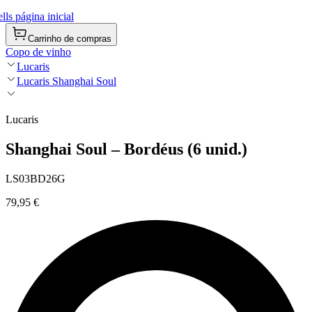
ls página inicial
Carrinho de compras
Copo de vinho
Lucaris
Lucaris Shanghai Soul
Lucaris
Shanghai Soul – Bordéus (6 unid.)
LS03BD26G
79,95 €