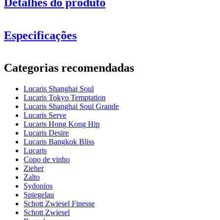
Detalhes do produto
Especificações
Informação
Categorias recomendadas
Número do produto
LS03LQ03G
Lucaris Shanghai Soul
Dimensões (LxAxP cm)
Lucaris Tokyo Temptation
Peso (kg)
0.266
Lucaris Shanghai Soul Grande
Altura (cm)
17
Lucaris Serve
Largura (cm)
40
Lucaris Hong Kong Hip
profundidade (cm)
31
Lucaris Desire
Lucaris Bangkok Bliss
vidro
Lucaris
Copo de vinho
Série de produtos
Shanghai Soul
Zieher
vidro
Copo de cristal, Copos de licor
Zalto
diâmetro (cm)
4.5
Sydonios
capacidade (cl)
8
Spiegelau
Schott Zwiesel Finesse
Outro
Schott Zwiesel