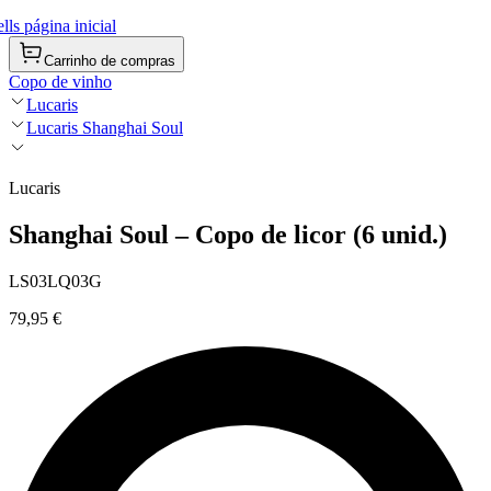
ls página inicial
Carrinho de compras
Copo de vinho
Lucaris
Lucaris Shanghai Soul
Lucaris
Shanghai Soul – Copo de licor (6 unid.)
LS03LQ03G
79,95 €