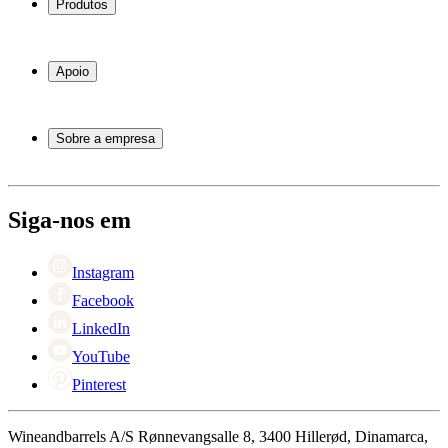
Produtos
Garrafeiras frigoríficas
Garrafeiras
Apoio
Móveis para vinho
Barris de Vinho
Perguntas frequentes
Acessórios para vinho
Atendimento
Sobre a empresa
Pagamento
Entrega
Sobre Wineandbarrels
Retorno
Pessoas para contacto
+44 3308 081634
Black Friday
Siga-nos em
Singles Day
Cyber Monday
Instagram
Facebook
LinkedIn
YouTube
Pinterest
Wineandbarrels A/S Rønnevangsalle 8, 3400 Hillerød, Dinamarca,