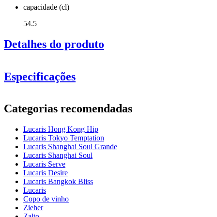
capacidade (cl)
54.5
Detalhes do produto
Especificações
Informação
Categorias recomendadas
Número do produto
LS04CB19E
Lucaris Hong Kong Hip
Dimensões (LxAxP cm)
Lucaris Tokyo Temptation
Peso (kg)
0.316
Lucaris Shanghai Soul Grande
Altura (cm)
26.3
Lucaris Shanghai Soul
Largura (cm)
40
Lucaris Serve
profundidade (cm)
31
Lucaris Desire
Lucaris Bangkok Bliss
vidro
Lucaris
Copo de vinho
Série de produtos
Hong Kong Hip
Zieher
vidro
Copo de cristal, Copo de vinho tinto
Zalto