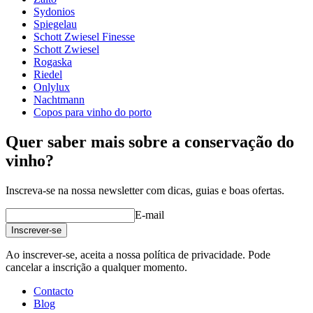
tipo de vidro
Taça de Cabernet
Sydonios
diâmetro (cm)
8.5
Spiegelau
Veja um vídeo de
capacidade (cl)
54.5
Schott Zwiesel Finesse
demonstração (mais ou menos a meio do vídeo)
Schott Zwiesel
Rogaska
Riedel
Onlylux
Nachtmann
Copos para vinho do porto
Quer saber mais sobre a conservação do
Um bom vinho merece um bom copo!
vinho?
Inscreva-se na nossa newsletter com dicas, guias e boas ofertas.
E-mail
Inscrever-se
Ao inscrever-se, aceita a nossa política de privacidade. Pode
cancelar a inscrição a qualquer momento.
Contacto
Blog