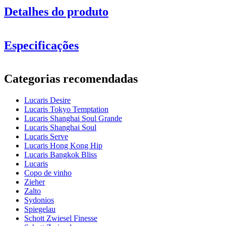
Detalhes do produto
Especificações
Informação
Categorias recomendadas
Número do produto
1LS10ER21E
Lucaris Desire
Dimensões (LxAxP cm)
Lucaris Tokyo Temptation
Peso (kg)
0.3
Lucaris Shanghai Soul Grande
Altura (cm)
22
Lucaris Shanghai Soul
Largura (cm)
40
Lucaris Serve
profundidade (cm)
31
Lucaris Hong Kong Hip
Veja um vídeo de
Lucaris Bangkok Bliss
demonstração
vidro
Lucaris
Copo de vinho
Série de produtos
Desire
Zieher
vidro
Copo de cristal, Copo de vinho tinto
Zalto
diâmetro (cm)
12
Sydonios
capacidade (cl)
59
Spiegelau
Schott Zwiesel Finesse