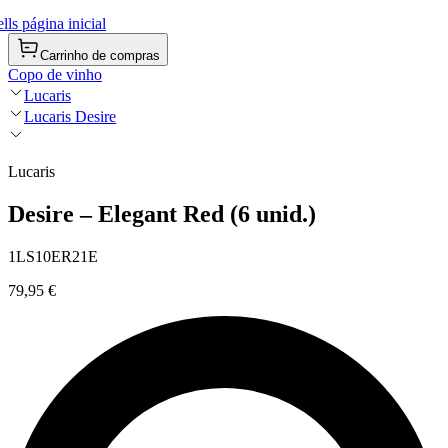
ls página inicial
Carrinho de compras
Copo de vinho
Lucaris
Lucaris Desire
Lucaris
Desire – Elegant Red (6 unid.)
1LS10ER21E
79,95 €