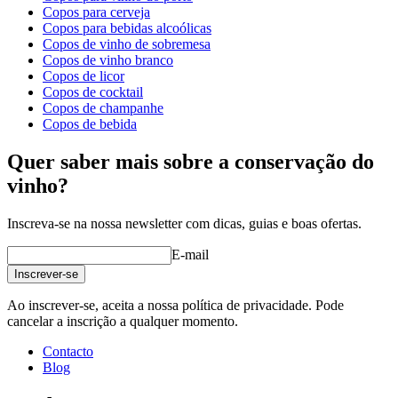
Copos para cerveja
Série de produtos
Vision
Copos para bebidas alcoólicas
vidro
Taça de sobremesa, Copo de vinho branco, Copo de
Copos de vinho de sobremesa
cristal
Copos de vinho branco
diâmetro (cm)
8
Copos de licor
capacidade (cl)
34
Copos de cocktail
Copos de champanhe
wine glasses
Copos de bebida
Status When Soldout
active
Quer saber mais sobre a conservação do
vinho?
Inscreva-se na nossa newsletter com dicas, guias e boas ofertas.
E-mail
Inscrever-se
Ao inscrever-se, aceita a nossa política de privacidade. Pode
cancelar a inscrição a qualquer momento.
Contacto
Blog