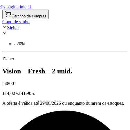
ls página inicial
Carrinho de compras
Copo de vinho
Zieher
- 20%
Zieher
Vision – Fresh – 2 unid.
548001
114,00 €
141,90 €
A oferta é válida até 29/08/2026 ou enquanto durarem os estoques.