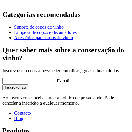
Informação
Categorias recomendadas
Número do produto
2RWGR-1
Suporte de copos de vinho
Dimensões (LxAxP cm)
Limpeza de copos e decantadores
Peso (kg)
0.5
Acessórios para copos de vinho
Altura (cm)
5.5
Largura (cm)
29
Quer saber mais sobre a conservação do
profundidade (cm)
40.3
vinho?
Inscreva-se na nossa newsletter com dicas, guias e boas ofertas.
E-mail
Inscrever-se
Ao inscrever-se, aceita a nossa política de privacidade. Pode
cancelar a inscrição a qualquer momento.
Contacto
Blog
Produtos