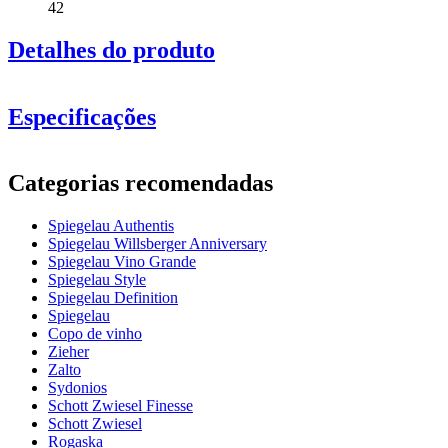
42
Detalhes do produto
Especificações
Informação
Categorias recomendadas
Número do produto
4400182
Spiegelau Authentis
Geral
Spiegelau Willsberger Anniversary
Fabricante
Spiegelau
Spiegelau Vino Grande
Spiegelau Style
Dimensões (LxAxP cm)
Spiegelau Definition
Spiegelau
Peso (kg)
0.225
Copo de vinho
Altura (cm)
21
Zieher
Largura (cm)
22
Zalto
profundidade (cm)
22
Sydonios
Schott Zwiesel Finesse
vidro
Schott Zwiesel
Rogaska