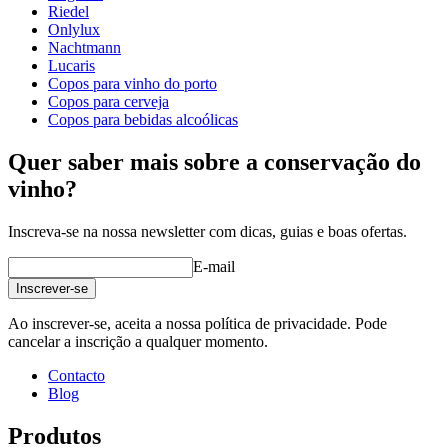
Série de produtos
Authentis
Riedel
vidro
Copo de vinho branco, Copo de cristal
Onlylux
diâmetro (cm)
8.5
Nachtmann
capacidade (cl)
42
Lucaris
Copos para vinho do porto
Copos para cerveja
Copos para bebidas alcoólicas
Quer saber mais sobre a conservação do
vinho?
Inscreva-se na nossa newsletter com dicas, guias e boas ofertas.
E-mail
Inscrever-se
Ao inscrever-se, aceita a nossa política de privacidade. Pode
cancelar a inscrição a qualquer momento.
Contacto
Blog
Produtos