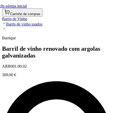
ls página inicial
Carrinho de compras
Barris de Vinho
Barris de vinho usados
Barrique
Barril de vinho renovado com argolas
galvanizadas
ARB001.00.02
369,00 €