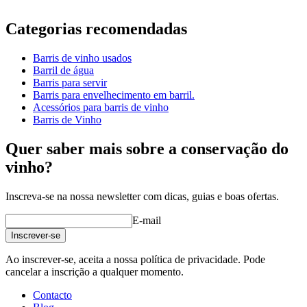
Informação
Categorias recomendadas
Número do produto
ARB001.00.02
Barris de vinho usados
Dimensões (LxAxP cm)
Barril de água
Peso (kg)
68
Barris para servir
Altura (cm)
95
Barris para envelhecimento em barril.
Largura (cm)
70
Acessórios para barris de vinho
profundidade (cm)
70
Barris de Vinho
Outro
Quer saber mais sobre a conservação do
vinho?
Capacidade líquida (litros)
225
wine barrels
Inscreva-se na nossa newsletter com dicas, guias e boas ofertas.
Status When Soldout
active
E-mail
Inscrever-se
Ao inscrever-se, aceita a nossa política de privacidade. Pode
cancelar a inscrição a qualquer momento.
Contacto