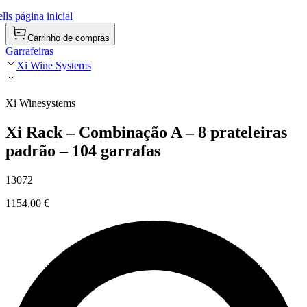
ls página inicial
Carrinho de compras
Garrafeiras
Xi Wine Systems
Xi Winesystems
Xi Rack – Combinação A – 8 prateleiras
padrão – 104 garrafas
13072
1154,00 €