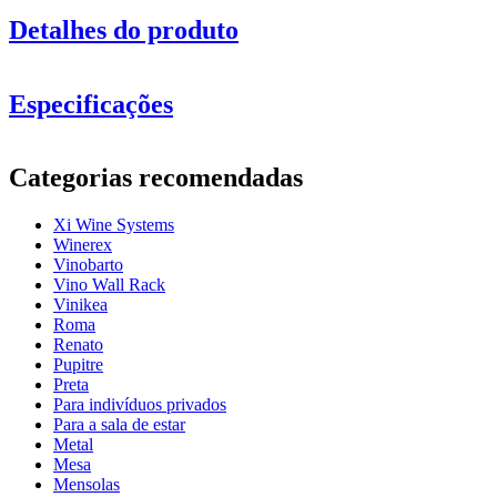
Detalhes do produto
Especificações
Xi
Counter
Xi Top
Informação
Categorias recomendadas
Número do produto
13072
Xi Wine Systems
Geral
Winerex
Posicionamento
Chão
Vinobarto
acabamento
Metal
Vino Wall Rack
Modular
Sim
Vinikea
Roma
Garrafas
Renato
Pupitre
Número de garrafas (Bordeaux)
104
Preta
tipo de garrafa
Bordéus, Borgonha, ChampanheMag, num
Para indivíduos privados
Para a sala de estar
Dimensões (LxAxP cm)
Metal
Mesa
Altura (cm)
183
Mensolas
Largura (cm)
61