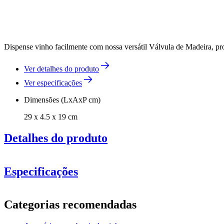
Dispense vinho facilmente com nossa versátil Válvula de Madeira, proj
Ver detalhes do produto
Ver especificações
Dimensões (LxAxP cm)
29 x 4.5 x 19 cm
Detalhes do produto
Especificações
Informação
Categorias recomendadas
Número do produto
AROB5.5