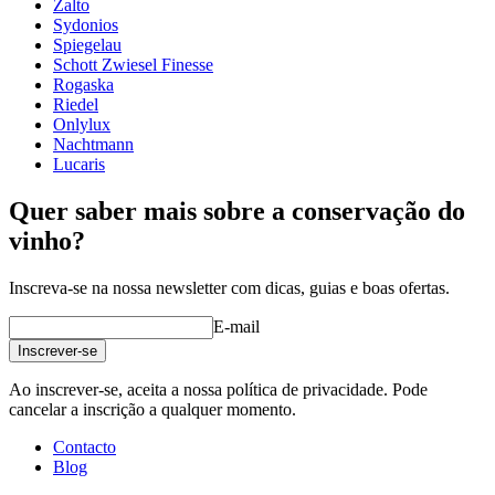
Zalto
Sydonios
Outro
Spiegelau
Decantadora elegante e bruta de uma marca líder de artigos de
Schott Zwiesel Finesse
gravação
Não
vidro.
Rogaska
Feito à mão
Riedel
Produzido utilizando o vidro Titanium Crystal da Zwiesel
Onlylux
para uma resistência e durabilidade superiores.
Nachtmann
Lucaris
Quer saber mais sobre a conservação do
vinho?
Inscreva-se na nossa newsletter com dicas, guias e boas ofertas.
E-mail
Inscrever-se
Leia o nosso guia para lavar os seus copos de vinho aqui.
Ao inscrever-se, aceita a nossa política de privacidade. Pode
cancelar a inscrição a qualquer momento.
Contacto
Blog