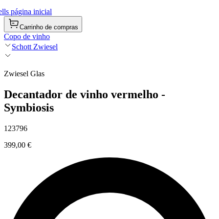
ls página inicial
Carrinho de compras
Copo de vinho
Schott Zwiesel
Zwiesel Glas
Decantador de vinho vermelho -
Symbiosis
123796
399,00 €