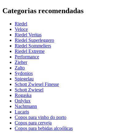
Informação
Categorias recomendadas
Número do produto
948586
Riedel
Dimensões (LxAxP cm)
Veloce
Peso (kg)
0.5
Riedel Veritas
Altura (cm)
26.3
Riedel Superleggero
Largura (cm)
40
Riedel Sommeliers
profundidade (cm)
40
Riedel Extreme
Performance
Zieher
Zalto
Sydonios
Spiegelau
Schott Zwiesel Finesse
Schott Zwiesel
Rogaska
Onlylux
Nachtmann
Lucaris
Copos para vinho do porto
Copos para cerveja
Copos para bebidas alcoólicas