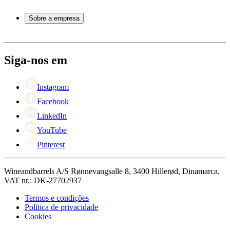
Perguntas frequentes
Acessórios para vinho
Atendimento
Sobre a empresa
Pagamento
Entrega
Sobre Wineandbarrels
Retorno
Pessoas para contacto
+44 3308 081634
Black Friday
Siga-nos em
Singles Day
Cyber Monday
Instagram
Facebook
LinkedIn
YouTube
Pinterest
Wineandbarrels A/S Rønnevangsalle 8, 3400 Hillerød, Dinamarca,
VAT nr.: DK-27702937
Termos e condições
Política de privacidade
Cookies