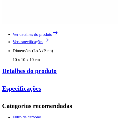
Ver detalhes do produto
Ver especificações
Dimensões (LxAxP cm)
10 x 10 x 10 cm
Detalhes do produto
Especificações
Informação
CaveCool Passion Mica – 248 garrafas – 1 zona – Frente em
Categorias recomendadas
Número do produto
TY01-139
vidro preto
CaveCool Passion Mica NEW – 248 garrafas – 1 zona –
Filtro de carbono
Geral