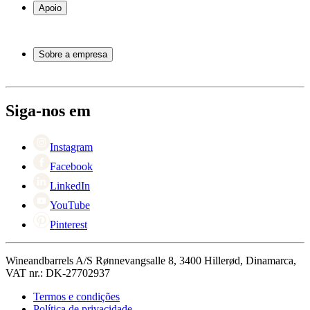
Garrafeiras
Apoio
Móveis para vinho
Barris de Vinho
Perguntas frequentes
Acessórios para vinho
Atendimento
Sobre a empresa
Pagamento
Entrega
Sobre Wineandbarrels
Retorno
Pessoas para contacto
+44 3308 081634
Black Friday
Siga-nos em
Singles Day
Cyber Monday
Instagram
Facebook
LinkedIn
YouTube
Pinterest
Wineandbarrels A/S Rønnevangsalle 8, 3400 Hillerød, Dinamarca,
VAT nr.: DK-27702937
Termos e condições
Política de privacidade