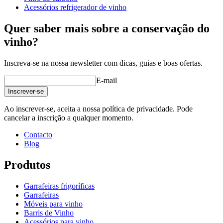
Frente em metal preto
Acessórios refrigerador de vinho
PeVino MS – 161 garrafas – Prateleiras metálicas – 1 zona –
Fabricante
Pevino
Preto
Quer saber mais sobre a conservação do
PeVino MS – 161 garrafas NEW – Prateleiras metálicas com
Dimensões (LxAxP cm)
frente de madeira – 1 zona – Preto
vinho?
Peso (kg)
0.8
Altura (cm)
10
Inscreva-se na nossa newsletter com dicas, guias e boas ofertas.
Largura (cm)
10
profundidade (cm)
10
E-mail
Inscrever-se
Ao inscrever-se, aceita a nossa política de privacidade. Pode
cancelar a inscrição a qualquer momento.
Contacto
Blog
Produtos
Garrafeiras frigoríficas
Garrafeiras
Móveis para vinho
Barris de Vinho
Acessórios para vinho