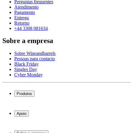
Perguntas frequentes
Atendimento
Pagamento
Entrega
Retorno
+44 3308 081634
Sobre a empresa
Sobre Wineandbarrels
Pessoas para contacto
Black Friday
Singles Day
Cyber Monday
Produtos
Garrafeiras frigoríficas
Garrafeiras
Apoio
Móveis para vinho
Barris de Vinho
Perguntas frequentes
Acessórios para vinho
Atendimento