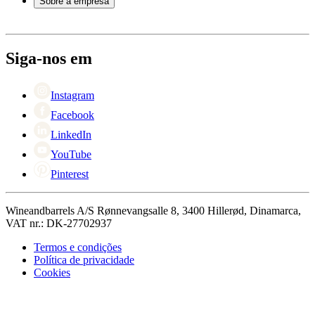
Sobre a empresa
Pagamento
Entrega
Sobre Wineandbarrels
Retorno
Pessoas para contacto
+44 3308 081634
Black Friday
Siga-nos em
Singles Day
Cyber Monday
Instagram
Facebook
LinkedIn
YouTube
Pinterest
Wineandbarrels A/S Rønnevangsalle 8, 3400 Hillerød, Dinamarca,
VAT nr.: DK-27702937
Termos e condições
Política de privacidade
Cookies