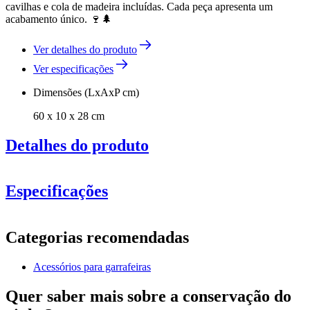
cavilhas e cola de madeira incluídas. Cada peça apresenta um
acabamento único. 🍷🌲
Ver detalhes do produto
Ver especificações
Dimensões (LxAxP cm)
60 x 10 x 28 cm
Detalhes do produto
Especificações
Informação
Categorias recomendadas
Número do produto
S601
Acessórios para garrafeiras
Geral
entrega
Desmontado
Quer saber mais sobre a conservação do
Posicionamento
Chão