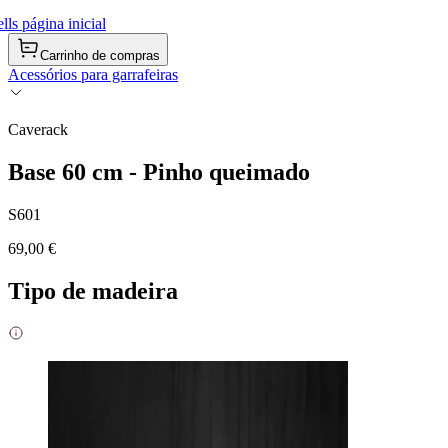
ls página inicial
Carrinho de compras
Acessórios para garrafeiras
Caverack
Base 60 cm - Pinho queimado
S601
69,00 €
Tipo de madeira