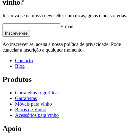
vinho?
Fabricante
Caverack
acabamento
Madeira de pinho queimado
Modular
true
Inscreva-se na nossa newsletter com dicas, guias e boas ofertas.
Dimensões (LxAxP cm)
E-mail
Inscrever-se
Altura (cm)
10
Crie a sua própria configuração com estes módulos usando a nossa
Largura (cm)
60
Ao inscrever-se, aceita a nossa política de privacidade. Pode
ferramenta online para decoração de adegas
profundidade (cm)
28
cancelar a inscrição a qualquer momento.
Peso (kg)
4.9
Contacto
Blog
Produtos
Garrafeiras frigoríficas
Garrafeiras
Móveis para vinho
Barris de Vinho
Acessórios para vinho
Apoio