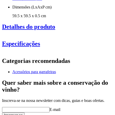
Dimensões (LxAxP cm)
59.5 x 59.5 x 0.5 cm
Detalhes do produto
Especificações
Informação
Categorias recomendadas
Número do produto
S6BLACK
Acessórios para garrafeiras
Geral
Fabricante
Caverack
Quer saber mais sobre a conservação do
acabamento
Preto
vinho?
Dimensões (LxAxP cm)
Inscreva-se na nossa newsletter com dicas, guias e boas ofertas.
Altura (cm)
59.5
Largura (cm)
59.5
E-mail
profundidade (cm)
0.5