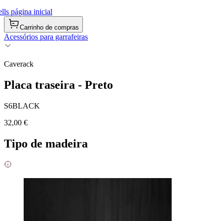
ls página inicial
Carrinho de compras
Acessórios para garrafeiras
Caverack
Placa traseira - Preto
S6BLACK
32,00 €
Tipo de madeira