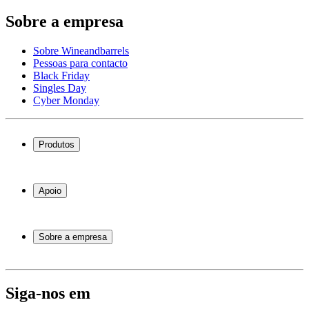
Sobre a empresa
Sobre Wineandbarrels
Pessoas para contacto
Black Friday
Singles Day
Cyber Monday
Produtos
Garrafeiras frigoríficas
Garrafeiras
Apoio
Móveis para vinho
Barris de Vinho
Perguntas frequentes
Acessórios para vinho
Atendimento
Sobre a empresa
Pagamento
Entrega
Sobre Wineandbarrels
Retorno
Pessoas para contacto
+44 3308 081634
Black Friday
Siga-nos em
Singles Day