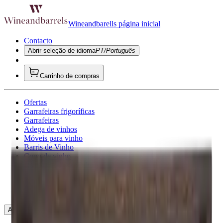
Wineandbarells página inicial
Contacto
Abrir seleção de idioma
PT/Português
Carrinho de compras
Ofertas
Garrafeiras frigoríficas
Garrafeiras
Adega de vinhos
Móveis para vinho
Barris de Vinho
Copo de vinho
Acessórios para vinho
Ideias de presentes
Inspirador
Consultoria
Abrir navegação