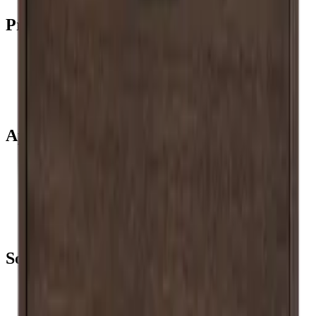
Produtos
Garrafeiras frigoríficas
Garrafeiras
Móveis para vinho
Barris de Vinho
Acessórios para vinho
Apoio
Perguntas frequentes
Atendimento
Pagamento
Entrega
Retorno
+44 3308 081634
Sobre a empresa
Sobre Wineandbarrels
Pessoas para contacto
Black Friday