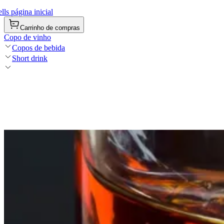
ls página inicial
Carrinho de compras
Copo de vinho
Copos de bebida
Short drink