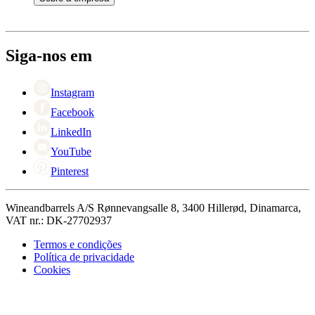
Pagamento
Entrega
Sobre Wineandbarrels
Retorno
Pessoas para contacto
+44 3308 081634
Black Friday
Siga-nos em
Singles Day
Cyber Monday
Instagram
Facebook
LinkedIn
YouTube
Pinterest
Wineandbarrels A/S Rønnevangsalle 8, 3400 Hillerød, Dinamarca,
VAT nr.: DK-27702937
Termos e condições
Política de privacidade
Cookies