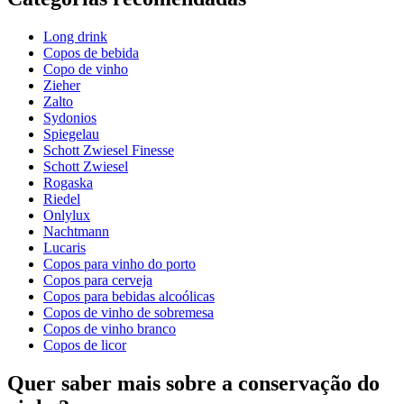
Long drink
Copos de bebida
Copo de vinho
Zieher
Zalto
Sydonios
Spiegelau
Schott Zwiesel Finesse
Schott Zwiesel
Rogaska
Riedel
Onlylux
Nachtmann
Lucaris
Copos para vinho do porto
Copos para cerveja
Copos para bebidas alcoólicas
Copos de vinho de sobremesa
Copos de vinho branco
Copos de licor
Quer saber mais sobre a conservação do