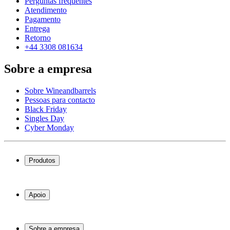
Perguntas frequentes
Atendimento
Pagamento
Entrega
Retorno
+44 3308 081634
Sobre a empresa
Sobre Wineandbarrels
Pessoas para contacto
Black Friday
Singles Day
Cyber Monday
Produtos
Garrafeiras frigoríficas
Garrafeiras
Apoio
Móveis para vinho
Barris de Vinho
Perguntas frequentes
Acessórios para vinho
Atendimento
Sobre a empresa