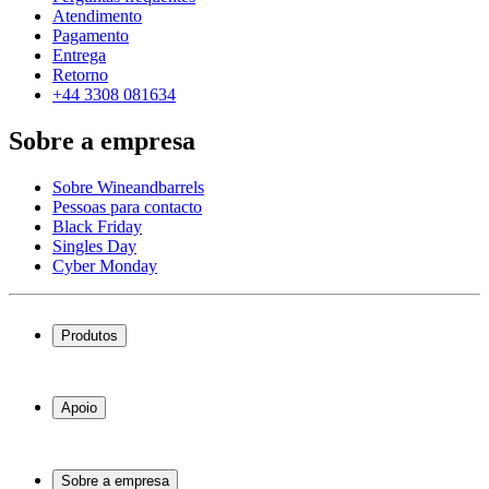
Atendimento
Pagamento
Entrega
Retorno
+44 3308 081634
Sobre a empresa
Sobre Wineandbarrels
Pessoas para contacto
Black Friday
Singles Day
Cyber Monday
Produtos
Garrafeiras frigoríficas
Garrafeiras
Apoio
Móveis para vinho
Barris de Vinho
Perguntas frequentes
Acessórios para vinho
Atendimento
Sobre a empresa