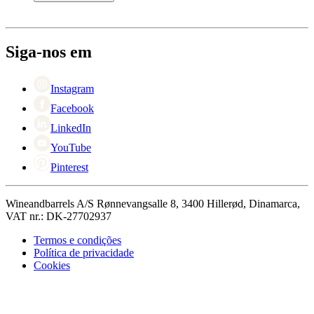
Pagamento
Entrega
Sobre Wineandbarrels
Retorno
Pessoas para contacto
+44 3308 081634
Black Friday
Siga-nos em
Singles Day
Cyber Monday
Instagram
Facebook
LinkedIn
YouTube
Pinterest
Wineandbarrels A/S Rønnevangsalle 8, 3400 Hillerød, Dinamarca,
VAT nr.: DK-27702937
Termos e condições
Política de privacidade
Cookies