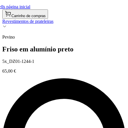
ls página inicial
Carrinho de compras
Revestimentos de prateleiras
Pevino
Friso em alumínio preto
5x_DZ01-1244-1
65,00 €