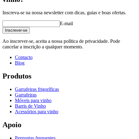
Peso (kg)
0.8
Inscreva-se na nossa newsletter com dicas, guias e boas ofertas.
Altura (cm)
10
Largura (cm)
10
E-mail
profundidade (cm)
10
Inscrever-se
product extension
Ao inscrever-se, aceita a nossa política de privacidade. Pode
cancelar a inscrição a qualquer momento.
Status When Soldout
active
Contacto
Blog
Produtos
Garrafeiras frigoríficas
Garrafeiras
Móveis para vinho
Barris de Vinho
Acessórios para vinho
Apoio
Perguntas frequentes