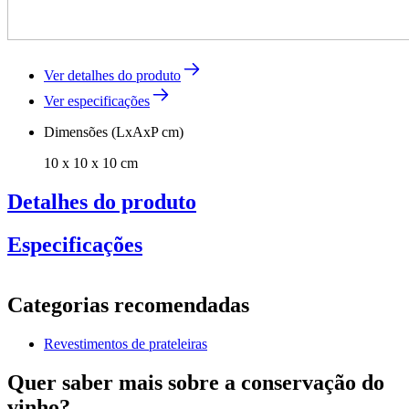
Ver detalhes do produto
Ver especificações
Dimensões (LxAxP cm)
10 x 10 x 10 cm
Detalhes do produto
Especificações
Informação
Categorias recomendadas
Número do produto
5x_DZ01-1244-1
Revestimentos de prateleiras
Geral
Fabricante
Pevino
Quer saber mais sobre a conservação do
vinho?
Dimensões (LxAxP cm)