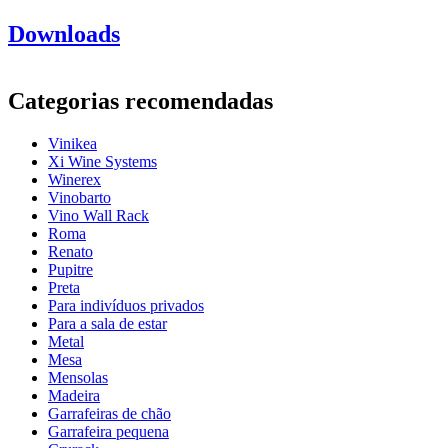
Informação
Downloads
Número do produto
CAVA30BLACK
Geral
Categorias recomendadas
entrega
Desmontado
Posicionamento
Chão
Vinikea
acabamento
Preto
Xi Wine Systems
Modular
false
Winerex
Vinobarto
Garrafas
Vino Wall Rack
Roma
Número de garrafas (Bordeaux)
30
Renato
tipo de garrafa
Bordéus, Borgonha, ChampanheMag, Riesling
Pupitre
Dimensões (LxAxP cm)
Preta
Para indivíduos privados
Altura (cm)
68
Para a sala de estar
Largura (cm)
62.4
Metal
profundidade (cm)
25
Mesa
Peso (kg)
4.9
Mensolas
Madeira
Garrafeiras de chão
Garrafeira pequena