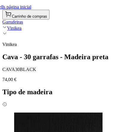
ls página inicial
Carrinho de compras
Garrafeiras
Vinikea
Vinikea
Cava - 30 garrafas - Madeira preta
CAVA30BLACK
74,00 €
Tipo de madeira