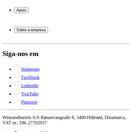
Garrafeiras frigoríficas
Garrafeiras
Apoio
Móveis para vinho
Barris de Vinho
Perguntas frequentes
Acessórios para vinho
Atendimento
Sobre a empresa
Pagamento
Entrega
Sobre Wineandbarrels
Retorno
Pessoas para contacto
+44 3308 081634
Black Friday
Siga-nos em
Singles Day
Cyber Monday
Instagram
Facebook
LinkedIn
YouTube
Pinterest
Wineandbarrels A/S Rønnevangsalle 8, 3400 Hillerød, Dinamarca,
VAT nr.: DK-27702937