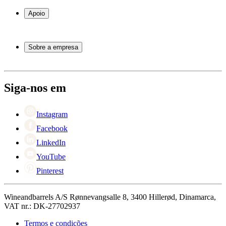
Garrafeiras
Apoio
Móveis para vinho
Barris de Vinho
Perguntas frequentes
Acessórios para vinho
Atendimento
Sobre a empresa
Pagamento
Entrega
Sobre Wineandbarrels
Retorno
Pessoas para contacto
+44 3308 081634
Black Friday
Siga-nos em
Singles Day
Cyber Monday
Instagram
Facebook
LinkedIn
YouTube
Pinterest
Wineandbarrels A/S Rønnevangsalle 8, 3400 Hillerød, Dinamarca,
VAT nr.: DK-27702937
Termos e condições