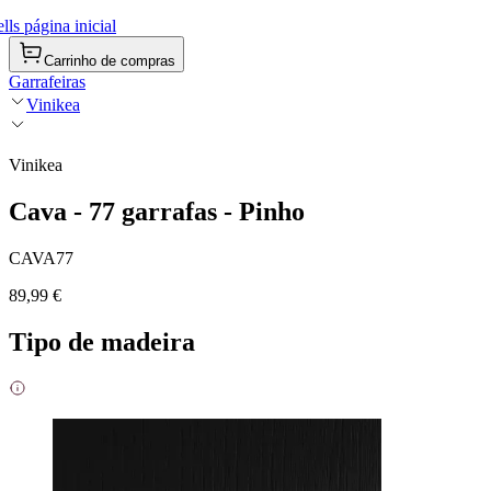
ls página inicial
Carrinho de compras
Garrafeiras
Vinikea
Vinikea
Cava - 77 garrafas - Pinho
CAVA77
89,99 €
Tipo de madeira