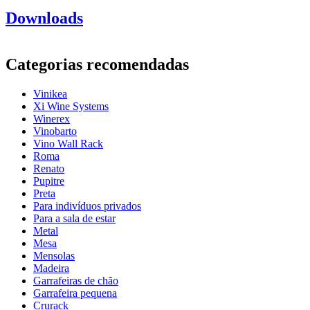
Informação
Downloads
Número do produto
CAVA77
Geral
Categorias recomendadas
entrega
Desmontado
Posicionamento
Chão
Vinikea
acabamento
Pinheiro
Xi Wine Systems
Modular
Não
Winerex
Vinobarto
Garrafas
Vino Wall Rack
Roma
Número de garrafas (Bordeaux)
77
Renato
tipo de garrafa
Bordéus, Borgonha, ChampanheMag, Riesling
Pupitre
Dimensões (LxAxP cm)
Preta
Para indivíduos privados
Altura (cm)
158
Para a sala de estar
Largura (cm)
71
Metal
profundidade (cm)
25
Mesa
Peso (kg)
6.9
Mensolas
Madeira
Garrafeiras de chão
Garrafeira pequena
Crurack