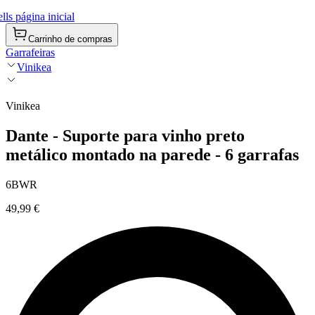
ls página inicial
Carrinho de compras
Garrafeiras
Vinikea
Vinikea
Dante - Suporte para vinho preto
metálico montado na parede - 6 garrafas
6BWR
49,99 €