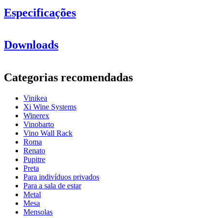
Especificações
Informação
Downloads
Número do produto
6BWR
Geral
Categorias recomendadas
acabamento
Preto, Metal
Posicionamento
Parede
Vinikea
Xi Wine Systems
Dimensões (LxAxP cm)
Winerex
Vinobarto
Altura (cm)
59.5
Vino Wall Rack
Largura (cm)
24
Roma
profundidade (cm)
9.5
Renato
Peso (kg)
1.3
Pupitre
Garrafas
Preta
Para indivíduos privados
Número de garrafas (Bordeaux)
6
Para a sala de estar
Metal
Mesa
Mensolas