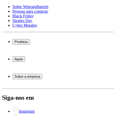
Sobre Wineandbarrels
Pessoas para contacto
Black Friday
Singles Day
Cyber Monday
Produtos
Garrafeiras frigoríficas
Garrafeiras
Apoio
Móveis para vinho
Barris de Vinho
Perguntas frequentes
Acessórios para vinho
Atendimento
Sobre a empresa
Pagamento
Entrega
Sobre Wineandbarrels
Retorno
Pessoas para contacto
+44 3308 081634
Black Friday
Siga-nos em
Singles Day
Cyber Monday
Instagram