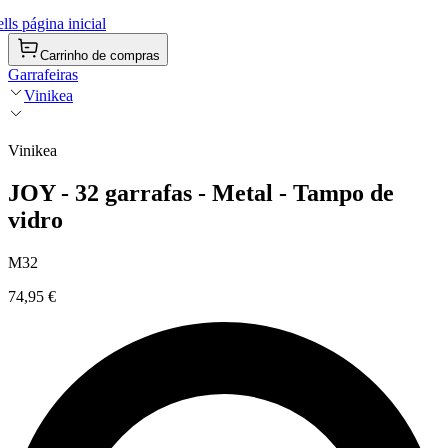
ls página inicial
Carrinho de compras
Garrafeiras
Vinikea
Vinikea
JOY - 32 garrafas - Metal - Tampo de
vidro
M32
74,95 €