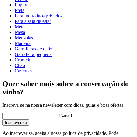
Pupitre
Dimensões (LxAxP cm)
Preta
Para indivíduos privados
Altura (cm)
67
Para a sala de estar
Largura (cm)
53
Metal
profundidade (cm)
20.1
Mesa
Peso (kg)
4.5
Mensolas
Madeira
Garrafeiras de chão
Garrafeira pequena
Crurack
Chão
Caverack
Quer saber mais sobre a conservação do
vinho?
Inscreva-se na nossa newsletter com dicas, guias e boas ofertas.
E-mail
Inscrever-se
Ao inscrever-se, aceita a nossa política de privacidade. Pode