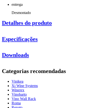
entrega
Desmontado
Detalhes do produto
Especificações
Informação
Downloads
Número do produto
M32
Geral
Categorias recomendadas
entrega
Desmontado
Posicionamento
Mesa, Chão
Vinikea
acabamento
Preto, Metal
Xi Wine Systems
Modular
Não
Winerex
Vinobarto
Garrafas
Vino Wall Rack
Roma
Número de garrafas (Bordeaux)
32
Renato
tipo de garrafa
Bordéus