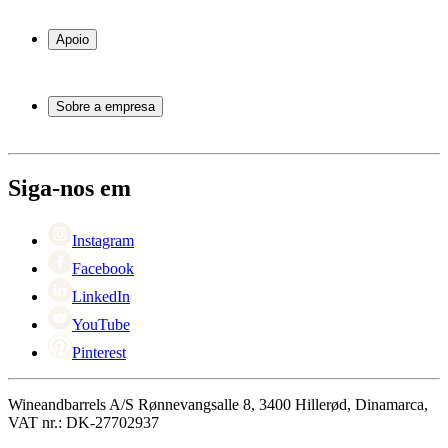
Garrafeiras frigoríficas
Garrafeiras
Apoio
Móveis para vinho
Barris de Vinho
Perguntas frequentes
Acessórios para vinho
Atendimento
Sobre a empresa
Pagamento
Entrega
Sobre Wineandbarrels
Retorno
Pessoas para contacto
+44 3308 081634
Black Friday
Siga-nos em
Singles Day
Cyber Monday
Instagram
Facebook
LinkedIn
YouTube
Pinterest
Wineandbarrels A/S Rønnevangsalle 8, 3400 Hillerød, Dinamarca,
VAT nr.: DK-27702937