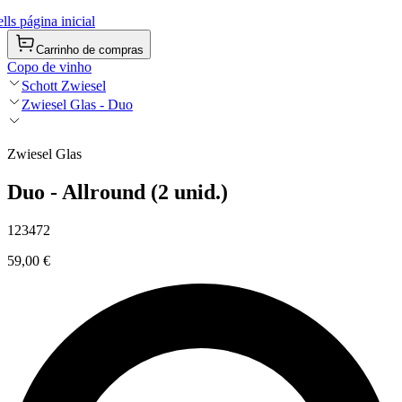
ls página inicial
Carrinho de compras
Copo de vinho
Schott Zwiesel
Zwiesel Glas - Duo
Zwiesel Glas
Duo - Allround (2 unid.)
123472
59,00 €