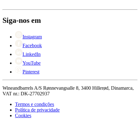
Entrega
Sobre Wineandbarrels
Retorno
Pessoas para contacto
+44 3308 081634
Black Friday
Siga-nos em
Singles Day
Cyber Monday
Instagram
Facebook
LinkedIn
YouTube
Pinterest
Wineandbarrels A/S Rønnevangsalle 8, 3400 Hillerød, Dinamarca,
VAT nr.: DK-27702937
Termos e condições
Política de privacidade
Cookies