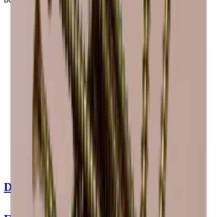
Ver detalhes do produto
Ver especificações
Dimensões (LxAxP cm)
60 x 30 x 30 cm
Número de garrafas (Bordeaux)
7
tipo de garrafa
Riesling, Bordéus, Bourgogne, ChampanheMag
entrega
Montado
Detalhes do produto