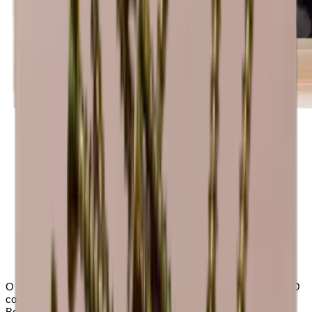
O módulo é fornecido montado e pronto a utilizar. HALF ANDINO
consiste numa prateleira com espaço para 7 linhos dos tipos
Bordéus, Alsácia, Borgonha e Champanhe.