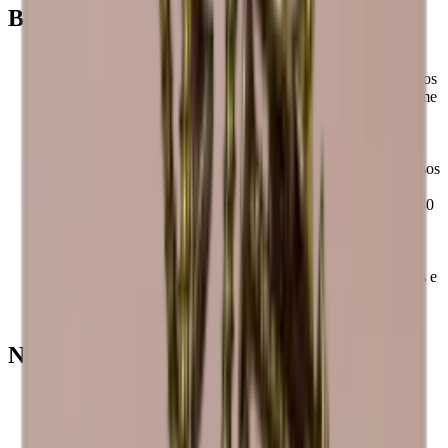
Benefícios
As prateleiras são montadas para estarem prontas a usar.
Os Caveracks são suportes para vinho modulares, pelo que os
suportes para vinho são fáceis de montar e expandir conforme
desejar.
Todos os módulos e acessórios Caverack são feitos à mão e
em madeira maciça numa oficina de carpintaria na Europa.
Os suportes para vinho Caverack são concebidos pelos nossos
designers de interiores na Dinamarca.
A estrutura quadrada de 60x60 cm e uma profundidade de 30
cm tornam os suportes para vinho standard da Caverack
extremamente funcionais, pois encaixam nos seus outros
módulos de cozinha.
Estas prateleiras quadradas tornam-nas elegantes, funcionais e
mais robustas do que muitos outros suportes para vinho no
mercado.
Não se esqueça
A madeira é um produto natural e, por isso, pode variar em
tamanho até +/- 2 mm devido às diferentes temperaturas e
humidade da sua casa.