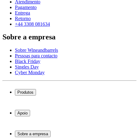
Atendimento
Pagamento
Entrega
Retorno
+44 3308 081634
Sobre a empresa
Sobre Wineandbarrels
Pessoas para contacto
Black Friday
Singles Day
Cyber Monday
Produtos
Garrafeiras frigoríficas
Garrafeiras
Apoio
Móveis para vinho
Barris de Vinho
Perguntas frequentes
Acessórios para vinho
Atendimento
Sobre a empresa
Pagamento