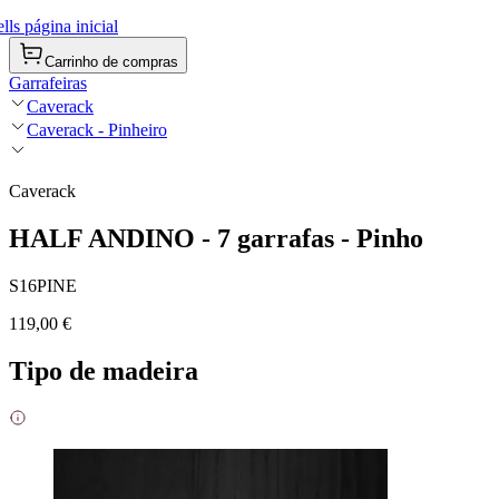
ls página inicial
Carrinho de compras
Garrafeiras
Caverack
Caverack - Pinheiro
Caverack
HALF ANDINO - 7 garrafas - Pinho
S16PINE
119,00 €
Tipo de madeira