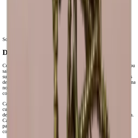
A madeira é bonita, mas o material também pode mudar de
cor ao longo do tempo.
Os suportes para vinho podem variar em cor, uma vez que a
madeira é diferente da natureza.
Os suportes para vinho Caverack são feitos à mão, pelo que
podem ocorrer variações.
Sobre a Caverack
Design dinamarquês modular
Com mais de 20+ módulos diferentes, pode criar apenas a parede ou
sala de vinho que pretende. Pode adicionar detalhes únicos, como
suportes para copos, placas traseiras e bases, para satisfazer os seus
desejos. Todos os módulos e acessórios também estão disponíveis na
nossa ferramenta de design online gratuita se quiser começar a
construir imediatamente a sua cave de sonho.
Caverack é uma marca dinamarquesa e todos os módulos são
cuidadosamente concebidos na Dinamarca pelos nossos designers
de interiores. São fabricados numa oficina de carpintaria na Europa.
Cada suporte para vinho é criado com foco na qualidade e estética
para satisfazer as suas necessidades de armazenamento de vinho
com estilo.