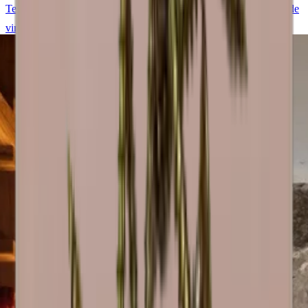
Temos todo o gosto em ajudá-lo a conceber e construir a sua sala de
vinho Caverack