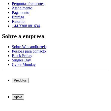
Perguntas frequentes
Atendimento
Pagamento
Entrega
Retorno
+44 3308 081634
Sobre a empresa
Sobre Wineandbarrels
Pessoas para contacto
Black Friday
Singles Day
Cyber Monday
Produtos
Garrafeiras frigoríficas
Garrafeiras
Apoio
Móveis para vinho
Barris de Vinho
Perguntas frequentes
Acessórios para vinho