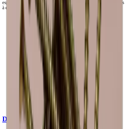
espaço para 6 e 12 caixas de vinho ou uma combinação de garrafas
à escolha. A prateleira pode ser extraída.
Ver detalhes do produto
Ver especificações
Dimensões (LxAxP cm)
60 x 30 x 30 cm
Número de garrafas (Bordeaux)
12
tipo de garrafa
ChampanheMag, Bordéus, Bourgogne, Riesling
entrega
Montado
Detalhes do produto