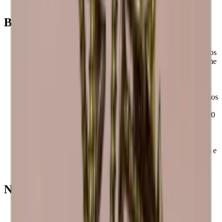
Louise
Benefícios
As prateleiras são montadas para estarem prontas a usar.
Os Caveracks são suportes para vinho modulares, pelo que os
suportes para vinho são fáceis de montar e expandir conforme
desejar.
Todos os módulos e acessórios Caverack são feitos à mão e
em madeira maciça numa oficina de carpintaria na Europa.
Os suportes para vinho Caverack são concebidos pelos nossos
designers de interiores na Dinamarca.
A estrutura quadrada de 60x60 cm e uma profundidade de 30
cm tornam os suportes para vinho standard da Caverack
extremamente funcionais, pois encaixam nos seus outros
módulos de cozinha.
Estas prateleiras quadradas tornam-nas elegantes, funcionais e
mais robustas do que muitos outros suportes para vinho no
mercado.
Não se esqueça
A madeira é um produto natural e, por isso, pode variar em
tamanho até +/- 2 mm devido às diferentes temperaturas e