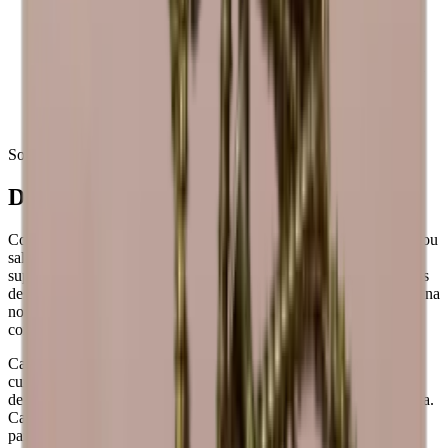
humidade da sua casa.
A madeira é bonita, mas o material também pode mudar de
cor ao longo do tempo.
Os suportes para vinho podem variar em cor, uma vez que a
madeira é diferente da natureza.
Os suportes para vinho Caverack são feitos à mão, pelo que
podem ocorrer variações.
Sobre a Caverack
Design dinamarquês modular
Com mais de 20+ módulos diferentes, pode criar apenas a parede ou
sala de vinho que pretende. Pode adicionar detalhes únicos, como
suportes para copos, placas traseiras e bases, para satisfazer os seus
desejos. Todos os módulos e acessórios também estão disponíveis na
nossa ferramenta de design online gratuita se quiser começar a
construir imediatamente a sua cave de sonho.
Caverack é uma marca dinamarquesa e todos os módulos são
cuidadosamente concebidos na Dinamarca pelos nossos designers
de interiores. São fabricados numa oficina de carpintaria na Europa.
Cada suporte para vinho é criado com foco na qualidade e estética
para satisfazer as suas necessidades de armazenamento de vinho