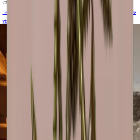
com estilo.
Temos todo o gosto em ajudá-lo a conceber e construir a sua sala de
vinho Caverack