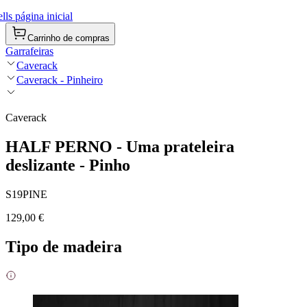
ls página inicial
Carrinho de compras
Garrafeiras
Caverack
Caverack - Pinheiro
Caverack
HALF PERNO - Uma prateleira
deslizante - Pinho
S19PINE
129,00 €
Tipo de madeira