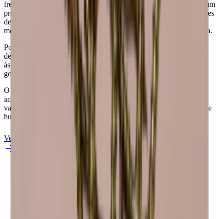
Riesling
frescos. Para além do seu apelo estético, o pinho também oferece um
Número de garrafas (Bordeaux)
12
preço acessível, tornando-o uma escolha económica para os amantes
de vinho. Com o seu peso reduzido, o pinho é fácil de manusear e
mover conforme necessário, proporcionando uma utilização prática.
Pode adicionar uma placa traseira ou um rodapé para tornar o seu
design ainda mais pessoal. Se tiver desejos especiais relativamente
às escolhas, acabamentos e tamanhos da madeira, teremos todo o
gosto em ajudá-lo.
O aspeto exato e o acabamento da madeira podem divergir das
imagens. A madeira é um material "orgânico" e, por isso, pode
variar em tamanho até +/- 2 mm devido às diferentes temperaturas e
humidade na sua casa.
Veja Caverack em pinho queimado
Veja Caverack em carvalho