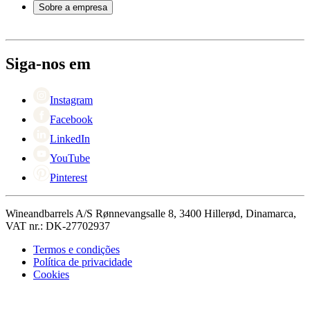
Atendimento
Sobre a empresa
Pagamento
Entrega
Sobre Wineandbarrels
Retorno
Pessoas para contacto
+44 3308 081634
Black Friday
Siga-nos em
Singles Day
Cyber Monday
Instagram
Facebook
LinkedIn
YouTube
Pinterest
Wineandbarrels A/S Rønnevangsalle 8, 3400 Hillerød, Dinamarca,
VAT nr.: DK-27702937
Termos e condições
Política de privacidade
Cookies