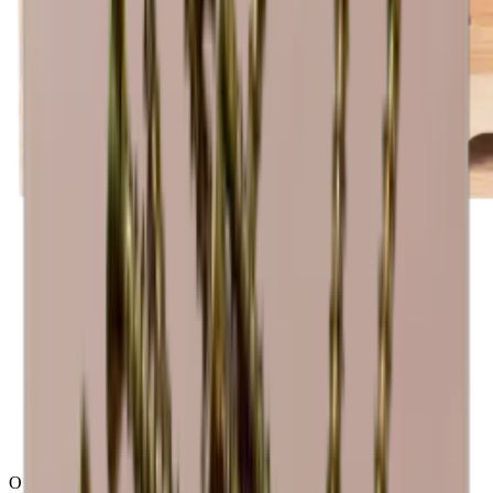
O módulo Caverack é fornecido montado, pronto a utilizar. Com