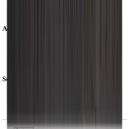
Garrafeiras
Móveis para vinho
Barris de Vinho
Acessórios para vinho
Apoio
Perguntas frequentes
Atendimento
Pagamento
Entrega
Retorno
+44 3308 081634
Sobre a empresa
Sobre Wineandbarrels
Pessoas para contacto
Black Friday
Singles Day
Cyber Monday