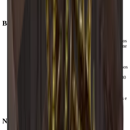
Louise
Benefícios
As prateleiras são montadas para estarem prontas a usar.
Os Caveracks são suportes para vinho modulares, pelo que os
suportes para vinho são fáceis de montar e expandir conforme
desejar.
Todos os módulos e acessórios Caverack são feitos à mão e
em madeira maciça numa oficina de carpintaria na Europa.
Os suportes para vinho Caverack são concebidos pelos nossos
designers de interiores na Dinamarca.
A estrutura quadrada de 60x60 cm e uma profundidade de 30
cm tornam os suportes para vinho standard da Caverack
extremamente funcionais, pois encaixam nos seus outros
módulos de cozinha.
Estas prateleiras quadradas tornam-nas elegantes, funcionais e
mais robustas do que muitos outros suportes para vinho no
mercado.
Não se esqueça