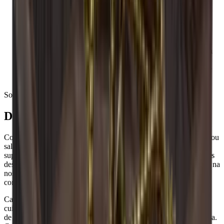
A madeira é um produto natural e, por isso, pode variar em
tamanho até +/- 2 mm devido às diferentes temperaturas e
humidade da sua casa.
A madeira é bonita, mas o material também pode mudar de
cor ao longo do tempo.
Os suportes para vinho podem variar em cor, uma vez que a
madeira é diferente da natureza.
Os suportes para vinho Caverack são feitos à mão, pelo que
podem ocorrer variações.
Sobre a Caverack
Design dinamarquês modular
Com mais de 20+ módulos diferentes, pode criar apenas a parede ou
sala de vinho que pretende. Pode adicionar detalhes únicos, como
suportes para copos, placas traseiras e bases, para satisfazer os seus
desejos. Todos os módulos e acessórios também estão disponíveis na
nossa ferramenta de design online gratuita se quiser começar a
construir imediatamente a sua cave de sonho.
Caverack é uma marca dinamarquesa e todos os módulos são
cuidadosamente concebidos na Dinamarca pelos nossos designers
de interiores. São fabricados numa oficina de carpintaria na Europa.