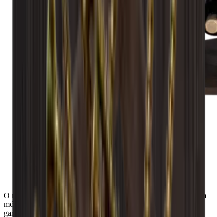
O módulo é fornecido montado e pronto a utilizar. Aqui obtém um
módulo de canto único com compartimentos individuais para 24
garrafas dos tipos Bordéus, Alsácia e Borgonha.