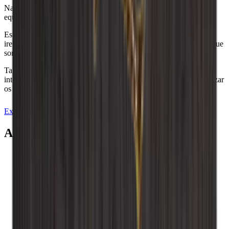
Na Wineandbarrels, compreendemos a importância de encontrar o
equilíbrio certo entre funcionalidade e estética.
Estamos aqui para o ajudar, por isso não hesite em contactar-nos e
iremos aprofundar os seus desejos, necessidades e o estilo único que
sonhamos juntos.
Também pode experimentar a nossa ferramenta de design de
interiores, onde pode decorar a sua própria sala de vinho e visualizar
os seus sonhos.
Experimente o programa de desenho
Agendar data
Acessórios relacionados
Adicionar ao carrinho
Placa traseira - Carvalho fumado
Adicionar ao carrinho