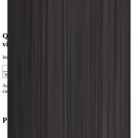
Preta
Para indivíduos privados
Para a sala de estar
Metal
Mesa
Quer saber mais sobre a conservação do
vinho?
Inscreva-se na nossa newsletter com dicas, guias e boas ofertas.
E-mail
Inscrever-se
Ao inscrever-se, aceita a nossa política de privacidade. Pode
cancelar a inscrição a qualquer momento.
Contacto
Blog
Produtos
Garrafeiras frigoríficas