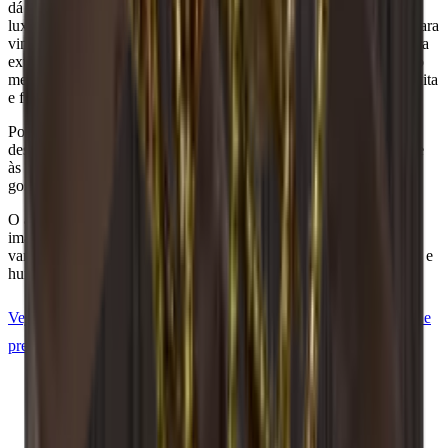
dá um tom elegante e escuro, criando uma atmosfera quente e
luxuosa. Este acabamento destaca a textura natural dos suportes para
vinho e oferece uma aparência refinada. O carvalho é uma madeira
extremamente sólida e dura, o que torna as prateleiras duráveis, ao
mesmo tempo que protege as suas garrafas de vinho de forma bonita
e funcional.
Pode adicionar uma placa traseira ou um rodapé para tornar o seu
design ainda mais pessoal. Se tiver desejos especiais relativamente
às escolhas, acabamentos e tamanhos da madeira, teremos todo o
gosto em ajudá-lo.
O aspeto exato e o acabamento da madeira podem divergir das
imagens. A madeira é um material "orgânico" e, por isso, pode
variar em tamanho até +/- 2 mm devido às diferentes temperaturas e
humidade na sua casa.
Veja Caverack em pinho queimado
Ver Caverack em carvalho e
preto