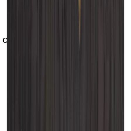
Base - Canto - Carvalho fumado
Adicionar ao carrinho
parafusos de instalação
Categorias recomendadas
Caverack - Carvalho fumado
Caverack - Preto
Caverack - Pinho queimado
Caverack - Pinheiro
Caverack - Carvalho
Caverack
Garrafeiras
Xi Wine Systems
Winerex
Vinobarto
Vino Wall Rack
Vinikea
Roma
Renato
Pupitre