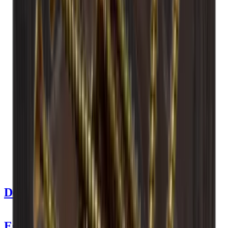
Ver detalhes do produto
Ver especificações
Dimensões (LxAxP cm)
60 x 60 x 30 cm
Número de garrafas (Bordeaux)
24
tipo de garrafa
Bordéus, Riesling
entrega
Montado
Detalhes do produto
Especificações