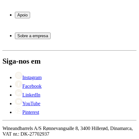
Garrafeiras frigoríficas
Garrafeiras
Apoio
Móveis para vinho
Barris de Vinho
Perguntas frequentes
Acessórios para vinho
Atendimento
Sobre a empresa
Pagamento
Entrega
Sobre Wineandbarrels
Retorno
Pessoas para contacto
+44 3308 081634
Black Friday
Siga-nos em
Singles Day
Cyber Monday
Instagram
Facebook
LinkedIn
YouTube
Pinterest
Wineandbarrels A/S Rønnevangsalle 8, 3400 Hillerød, Dinamarca,
VAT nr.: DK-27702937