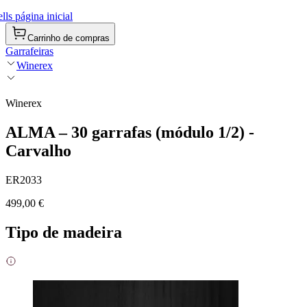
ls página inicial
Carrinho de compras
Garrafeiras
Winerex
Winerex
ALMA – 30 garrafas (módulo 1/2) -
Carvalho
ER2033
499,00 €
Tipo de madeira