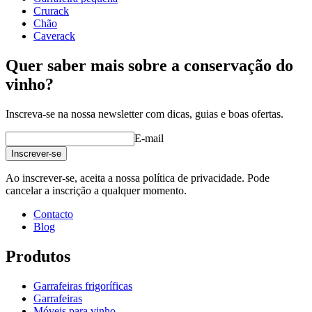
tenha o Flash instalado)
Crurack
Chão
Caverack
Quer saber mais sobre a conservação do
vinho?
Inscreva-se na nossa newsletter com dicas, guias e boas ofertas.
E-mail
Inscrever-se
Ao inscrever-se, aceita a nossa política de privacidade. Pode
cancelar a inscrição a qualquer momento.
Contacto
Blog
Produtos
Garrafeiras frigoríficas
Garrafeiras
Móveis para vinho