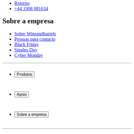
Retorno
+44 3308 081634
Sobre a empresa
Sobre Wineandbarrels
Pessoas para contacto
Black Friday
Singles Day
Cyber Monday
Produtos
Garrafeiras frigoríficas
Garrafeiras
Apoio
Móveis para vinho
Barris de Vinho
Perguntas frequentes
Acessórios para vinho
Atendimento
Sobre a empresa
Pagamento
Entrega
Sobre Wineandbarrels
Retorno
Pessoas para contacto
+44 3308 081634