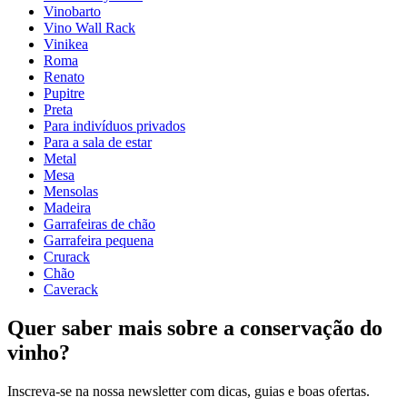
entrega
Montado
Vinobarto
Posicionamento
Chão
Vino Wall Rack
Modular
true
Vinikea
acabamento
Pinheiro
Roma
Renato
Dimensões (LxAxP cm)
Pupitre
Preta
Altura (cm)
9
Para indivíduos privados
Largura (cm)
63
Para a sala de estar
profundidade (cm)
31.5
Metal
Peso (kg)
5
Mesa
Mensolas
Madeira
Garrafeiras de chão
Garrafeira pequena
Crurack
Chão
Caverack
Quer saber mais sobre a conservação do
vinho?
Inscreva-se na nossa newsletter com dicas, guias e boas ofertas.