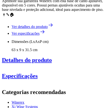
Aprimore sua garrafeira Winerex com esta base de canto ajustável,
disponível em 5 cores. Possui pernas ajustáveis ocultas para uma
base nivelada e proteção adicional, ideal para aquecimento de piso.
🍷🔧🏠
Ver detalhes do produto
Ver especificações
Dimensões (LxAxP cm)
63 x 9 x 31.5 cm
Detalhes do produto
Especificações
Informação
Categorias recomendadas
Número do produto
EXZP0005
Winerex
Geral
Xi Wine Systems