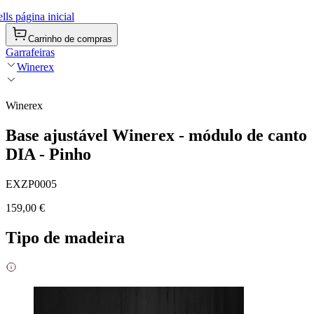
ls página inicial
Carrinho de compras
Garrafeiras
Winerex
Winerex
Base ajustável Winerex - módulo de canto
DIA - Pinho
EXZP0005
159,00 €
Tipo de madeira