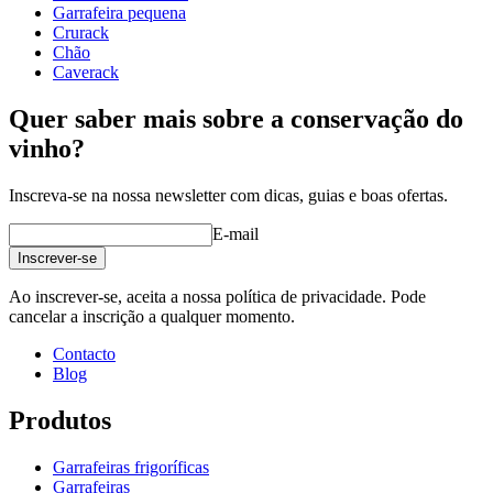
Largura (cm)
68
Garrafeira pequena
profundidade (cm)
32
Crurack
Peso (kg)
31
Chão
Caverack
Quer saber mais sobre a conservação do
vinho?
Inscreva-se na nossa newsletter com dicas, guias e boas ofertas.
E-mail
Inscrever-se
Ao inscrever-se, aceita a nossa política de privacidade. Pode
cancelar a inscrição a qualquer momento.
Contacto
Blog
Produtos
Garrafeiras frigoríficas
Garrafeiras