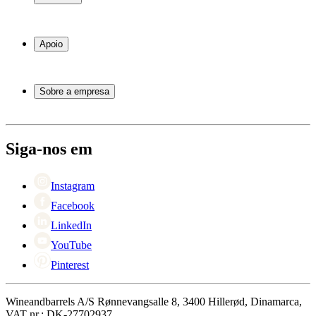
Garrafeiras frigoríficas
Garrafeiras
Apoio
Móveis para vinho
Barris de Vinho
Perguntas frequentes
Acessórios para vinho
Atendimento
Sobre a empresa
Pagamento
Entrega
Sobre Wineandbarrels
Retorno
Pessoas para contacto
+44 3308 081634
Black Friday
Siga-nos em
Singles Day
Cyber Monday
Instagram
Facebook
LinkedIn
YouTube
Pinterest
Wineandbarrels A/S Rønnevangsalle 8, 3400 Hillerød, Dinamarca,
VAT nr.: DK-27702937