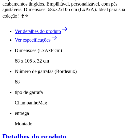
acabamentos tingidos. Empilhável, personalizável, com pés
ajustáveis. Dimensões: 68x32x105 cm (LxPxA). Ideal para sua
coleção! 🍷⭐
Ver detalhes do produto
Ver especificações
Dimensões (LxAxP cm)
68 x 105 x 32 cm
Número de garrafas (Bordeaux)
68
tipo de garrafa
ChampanheMag
entrega
Montado
Detalhes do produto