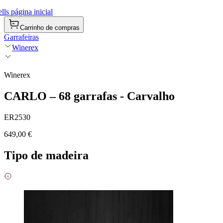
ls página inicial
Carrinho de compras
Garrafeiras
Winerex
Winerex
CARLO – 68 garrafas - Carvalho
ER2530
649,00 €
Tipo de madeira