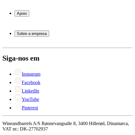
Garrafeiras frigoríficas
Garrafeiras
Apoio
Móveis para vinho
Barris de Vinho
Perguntas frequentes
Acessórios para vinho
Atendimento
Sobre a empresa
Pagamento
Entrega
Sobre Wineandbarrels
Retorno
Pessoas para contacto
+44 3308 081634
Black Friday
Siga-nos em
Singles Day
Cyber Monday
Instagram
Facebook
LinkedIn
YouTube
Pinterest
Wineandbarrels A/S Rønnevangsalle 8, 3400 Hillerød, Dinamarca,
VAT nr.: DK-27702937