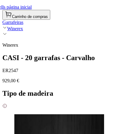
ls página inicial
Carrinho de compras
Garrafeiras
Winerex
Winerex
CASI - 20 garrafas - Carvalho
ER2547
929,00 €
Tipo de madeira