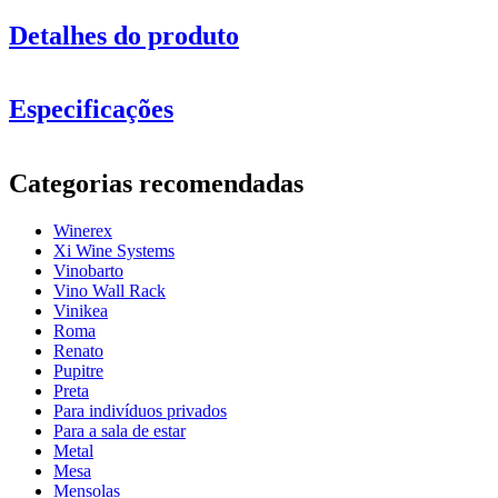
Detalhes do produto
Especificações
Informação
Categorias recomendadas
Número do produto
EX2062
Estes módulos também podem ser empilhados uns em cima dos
outros e combinados com outros módulos.
Winerex
Geral
Xi Wine Systems
entrega
Montado
Vinobarto
Posicionamento
Chão
Vino Wall Rack
Modular
true
Vinikea
Roma
Garrafas
Renato
Pupitre
Número de garrafas (Bordeaux)
40
Preta
tipo de garrafa
num
Para indivíduos privados
Para a sala de estar
Dimensões (LxAxP cm)
Metal
Mesa
Altura (cm)
105
Mensolas