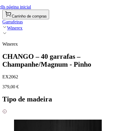
ls página inicial
Carrinho de compras
Garrafeiras
Winerex
Winerex
CHANGO – 40 garrafas –
Champanhe/Magnum - Pinho
EX2062
379,00 €
Tipo de madeira