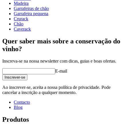
Largura (cm)
68
Madeira
profundidade (cm)
32
Garrafeiras de chão
Peso (kg)
31
Garrafeira pequena
Crurack
Veja exemplos de decoração com garrafeiras WINEREX aqui.
Chão
Caverack
Crie a sua própria estrutura com estes módulos na nossa ferramenta
Quer saber mais sobre a conservação do
online de decoração de adegas (abre numa nova janela e requer que
tenha o Flash instalado)
vinho?
Inscreva-se na nossa newsletter com dicas, guias e boas ofertas.
E-mail
Inscrever-se
Ao inscrever-se, aceita a nossa política de privacidade. Pode
cancelar a inscrição a qualquer momento.
Contacto
Blog
Produtos