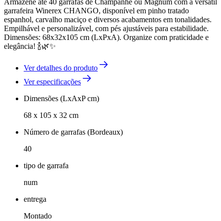
Armazene até 40 garrafas de Champanhe ou Magnum com a versátil
garrafeira Winerex CHANGO, disponível em pinho tratado
espanhol, carvalho maciço e diversos acabamentos em tonalidades.
Empilhável e personalizável, com pés ajustáveis para estabilidade.
Dimensões: 68x32x105 cm (LxPxA). Organize com praticidade e
elegância! 🍾🌿✨
Ver detalhes do produto
Ver especificações
Dimensões (LxAxP cm)
68 x 105 x 32 cm
Número de garrafas (Bordeaux)
40
tipo de garrafa
num
entrega
Montado