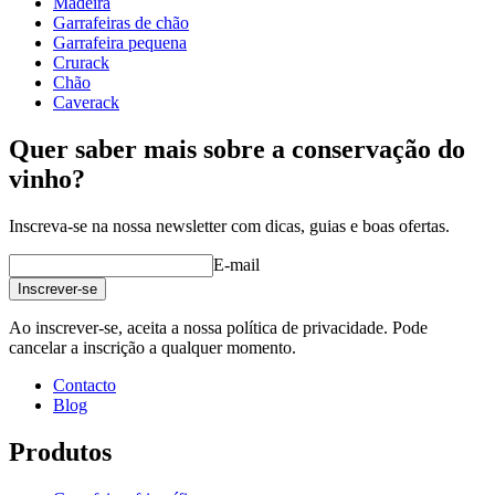
Madeira
profundidade (cm)
32
Garrafeiras de chão
Peso (kg)
31
Garrafeira pequena
Crurack
Chão
Caverack
Veja exemplos de decoração com garrafeiras WINEREX aqui.
Quer saber mais sobre a conservação do
Crie a sua própria estrutura com estes módulos na nossa ferramenta
vinho?
online de decoração de adegas (abre numa nova janela e requer que
tenha o Flash instalado)
Inscreva-se na nossa newsletter com dicas, guias e boas ofertas.
E-mail
Inscrever-se
Ao inscrever-se, aceita a nossa política de privacidade. Pode
cancelar a inscrição a qualquer momento.
Contacto
Blog
Produtos