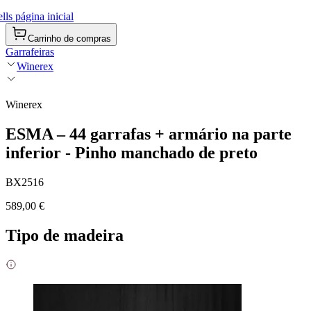
ls página inicial
Carrinho de compras
Garrafeiras
Winerex
Winerex
ESMA – 44 garrafas + armário na parte
inferior - Pinho manchado de preto
BX2516
589,00 €
Tipo de madeira