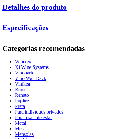
Detalhes do produto
Especificações
Informação
Categorias recomendadas
Número do produto
BX2516
Winerex
Geral
Xi Wine Systems
entrega
Montado
Vinobarto
Posicionamento
Chão
Vino Wall Rack
Modular
Sim
Vinikea
Roma
Garrafas
Renato
Pupitre
Número de garrafas (Bordeaux)
44
Preta
tipo de garrafa
Borgonha
Para indivíduos privados
Para a sala de estar
Dimensões (LxAxP cm)
Metal
Mesa
Altura (cm)
105
Mensolas
Largura (cm)
68