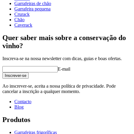
profundidade (cm)
32
Garrafeiras de chão
Peso (kg)
31
Garrafeira pequena
Crurack
Chão
Caverack
Quer saber mais sobre a conservação do
vinho?
Inscreva-se na nossa newsletter com dicas, guias e boas ofertas.
E-mail
Veja exemplos de decoração com garrafeiras WINEREX aqui.
Inscrever-se
Crie a sua própria estrutura com estes módulos na nossa ferramenta
Ao inscrever-se, aceita a nossa política de privacidade. Pode
online de decoração de adegas (abre numa nova janela e requer que
cancelar a inscrição a qualquer momento.
tenha o Flash instalado)
Contacto
Blog
Produtos
Garrafeiras frigoríficas