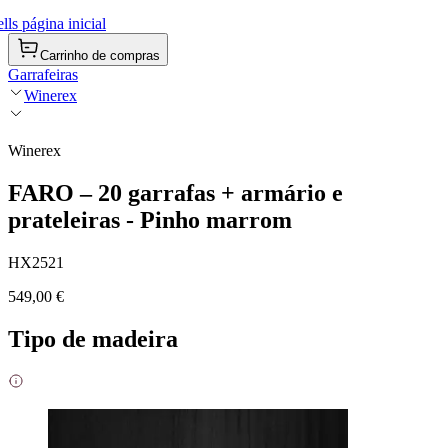
ls página inicial
Carrinho de compras
Garrafeiras
Winerex
Winerex
FARO – 20 garrafas + armário e
prateleiras - Pinho marrom
HX2521
549,00 €
Tipo de madeira