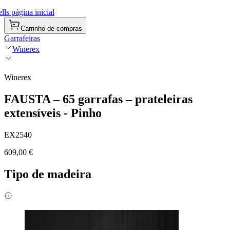
ls página inicial
Carrinho de compras
Garrafeiras
Winerex
Winerex
FAUSTA – 65 garrafas – prateleiras
extensíveis - Pinho
EX2540
609,00 €
Tipo de madeira