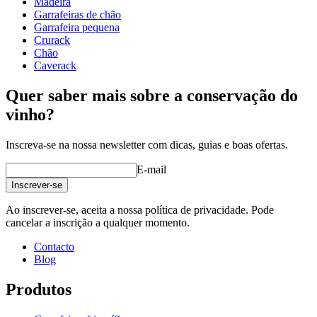
Madeira
profundidade (cm)
32
Garrafeiras de chão
Peso (kg)
31
Garrafeira pequena
Crurack
Veja exemplos de decoração com garrafeiras WINEREX aqui.
Chão
Caverack
Crie a sua própria estrutura com estes módulos na nossa ferramenta
online de decoração de adegas (abre numa nova janela e requer que
Quer saber mais sobre a conservação do
tenha o Flash instalado)
vinho?
Inscreva-se na nossa newsletter com dicas, guias e boas ofertas.
E-mail
Inscrever-se
Ao inscrever-se, aceita a nossa política de privacidade. Pode
cancelar a inscrição a qualquer momento.
Contacto
Blog
Produtos