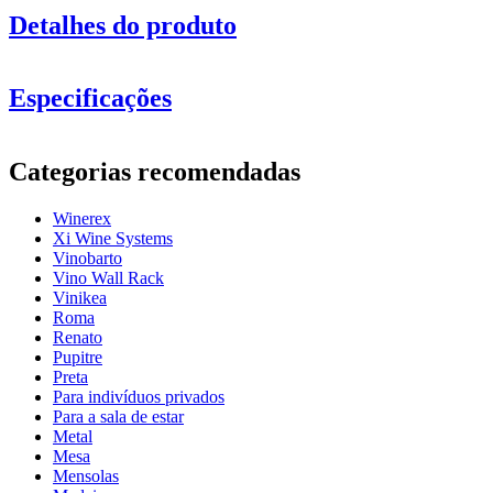
Detalhes do produto
Este modelo está disponível em pinho espanhol tratado, carvalho
maciço ou pinho com velatura preta ou branca.
Especificações
Prateleiras extensíveis com puxador.
Informação
Categorias recomendadas
Número do produto
EX2540
Winerex
Geral
Xi Wine Systems
entrega
Montado
Vinobarto
Posicionamento
Chão
Vino Wall Rack
Modular
Sim
Vinikea
Roma
Garrafas
Renato
Pupitre
Número de garrafas (Bordeaux)
65
Preta
tipo de garrafa
Borgonha, Bordéus
Para indivíduos privados
Para a sala de estar
Dimensões (LxAxP cm)
Metal
Mesa
Altura (cm)
105
Mensolas
Largura (cm)
68