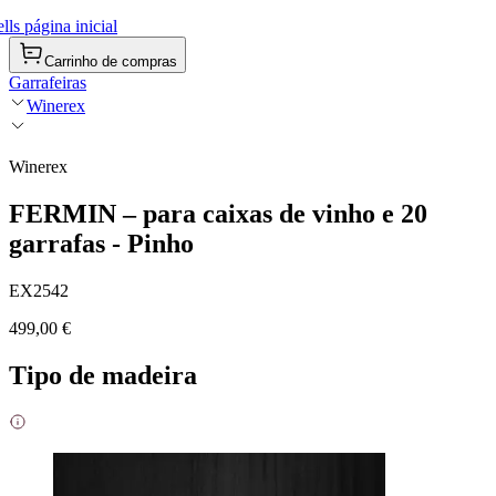
ls página inicial
Carrinho de compras
Garrafeiras
Winerex
Winerex
FERMIN – para caixas de vinho e 20
garrafas - Pinho
EX2542
499,00 €
Tipo de madeira