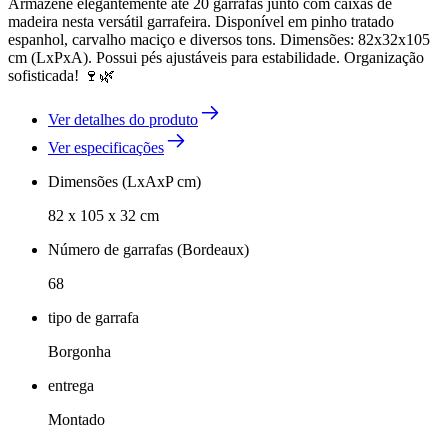
Armazene elegantemente até 20 garrafas junto com caixas de
madeira nesta versátil garrafeira. Disponível em pinho tratado
espanhol, carvalho maciço e diversos tons. Dimensões: 82x32x105
cm (LxPxA). Possui pés ajustáveis para estabilidade. Organização
sofisticada! 🍷🌿
Ver detalhes do produto
Ver especificações
Dimensões (LxAxP cm)
82 x 105 x 32 cm
Número de garrafas (Bordeaux)
68
tipo de garrafa
Borgonha
entrega
Montado