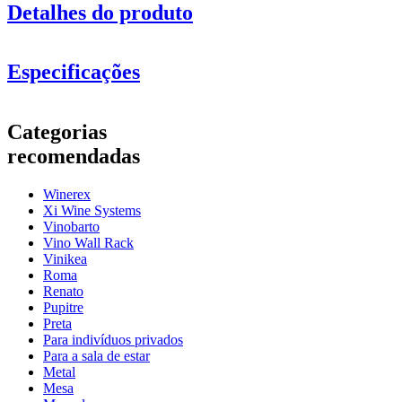
Detalhes do produto
Especificações
Informação
Categorias
Número do produto
EX2542
recomendadas
Geral
Winerex
entrega
Montado
Xi Wine Systems
Posicionamento
Chão
Vinobarto
Modular
Sim
Vino Wall Rack
Vinikea
Garrafas
Roma
Renato
Número de garrafas
Pupitre
(Bordeaux)
68
Preta
tipo de garrafa
Borgonha
Para indivíduos privados
Para a sala de estar
Dimensões (LxAxP cm)
Metal
Mesa
Altura (cm)
105