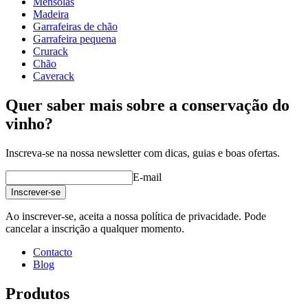
Mensolas
Largura (cm)
82
Madeira
profundidade (cm)
32
Garrafeiras de chão
Peso (kg)
40
Garrafeira pequena
Crurack
Tenha em atenção que este módulo é ligeiramente mais largo do
Chão
que a maioria dos outros módulos padrão da série WINEREX, que
Caverack
têm 68 cm de largura.
Quer saber mais sobre a conservação do
vinho?
Pode encomendar caixas de madeira aqui.
Inscreva-se na nossa newsletter com dicas, guias e boas ofertas.
Veja exemplos de decoração com garrafeiras WINEREX aqui.
E-mail
Crie a sua própria estrutura com estes módulos na nossa ferramenta
Inscrever-se
online de decoração de adegas (abre numa nova janela e requer que
tenha o Flash instalado)
Ao inscrever-se, aceita a nossa política de privacidade. Pode
cancelar a inscrição a qualquer momento.
Contacto
Blog
Produtos