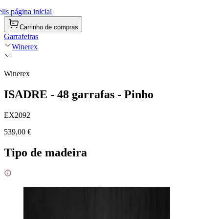
ls página inicial
Carrinho de compras
Garrafeiras
Winerex
Winerex
ISADRE - 48 garrafas - Pinho
EX2092
539,00 €
Tipo de madeira