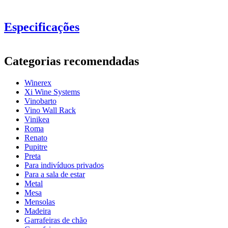
Especificações
Informação
Categorias recomendadas
Número do produto
EX2092
Winerex
Geral
Xi Wine Systems
entrega
Montado
Vinobarto
Posicionamento
Chão
Vino Wall Rack
Modelo
WINEREX2092
Vinikea
Modular
Sim
Roma
Renato
Garrafas
Pupitre
Preta
Número de garrafas (Bordeaux)
48
Para indivíduos privados
tipo de garrafa
ChampanheMag
Para a sala de estar
Metal
Dimensões (LxAxP cm)
Veja exemplos de design de interiores com as prateleiras de vinho
Mesa
WINEREX aqui.
Mensolas
Altura (cm)
105
Madeira
Largura (cm)
68
Desenhe e instale você mesmo
Garrafeiras de chão
profundidade (cm)
32