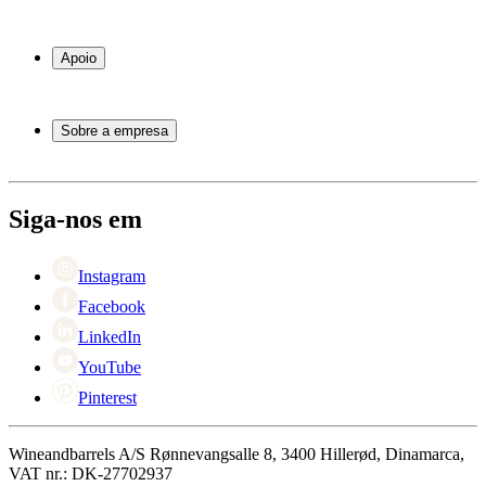
Garrafeiras frigoríficas
Garrafeiras
Apoio
Móveis para vinho
Barris de Vinho
Perguntas frequentes
Acessórios para vinho
Atendimento
Sobre a empresa
Pagamento
Entrega
Sobre Wineandbarrels
Retorno
Pessoas para contacto
+44 3308 081634
Black Friday
Siga-nos em
Singles Day
Cyber Monday
Instagram
Facebook
LinkedIn
YouTube
Pinterest
Wineandbarrels A/S Rønnevangsalle 8, 3400 Hillerød, Dinamarca,
VAT nr.: DK-27702937