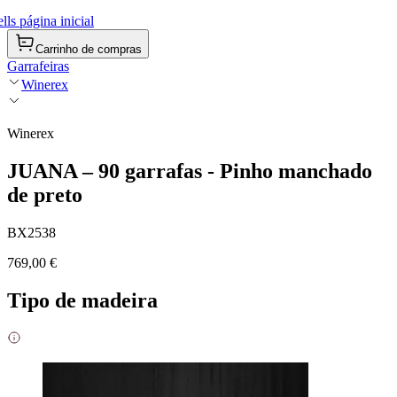
ls página inicial
Carrinho de compras
Garrafeiras
Winerex
Winerex
JUANA – 90 garrafas - Pinho manchado
de preto
BX2538
769,00 €
Tipo de madeira