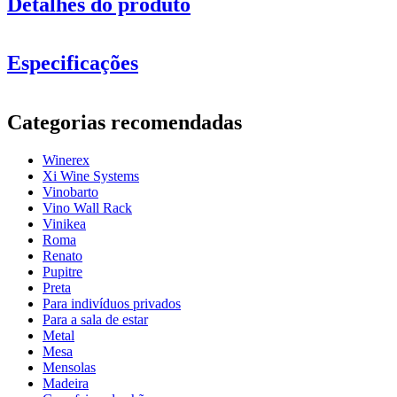
Detalhes do produto
Especificações
Informação
Categorias recomendadas
Número do produto
BX2538
Este módulo Winerex
Winerex
Geral
pode ser personalizado em altura para se adequar à sua divisão.
Xi Wine Systems
Fale com um dos nossos consultores de vendas para obter mais
entrega
Montado
Vinobarto
informações.
Posicionamento
Chão
Vino Wall Rack
Modular
Sim
Vinikea
acabamento
Pinheiro tingido de preto
Roma
Renato
Garrafas
Pupitre
Preta
Número de garrafas (Bordeaux)
90
Para indivíduos privados
tipo de garrafa
Borgonha
Para a sala de estar
Metal
Dimensões (LxAxP cm)
Mesa
Mensolas
Altura (cm)
105
Madeira
Largura (cm)
82