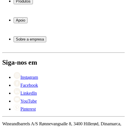
Produtos
Garrafeiras frigoríficas
Garrafeiras
Apoio
Móveis para vinho
Barris de Vinho
Perguntas frequentes
Acessórios para vinho
Atendimento
Sobre a empresa
Pagamento
Entrega
Sobre Wineandbarrels
Retorno
Pessoas para contacto
+44 3308 081634
Black Friday
Siga-nos em
Singles Day
Cyber Monday
Instagram
Facebook
LinkedIn
YouTube
Pinterest
Wineandbarrels A/S Rønnevangsalle 8, 3400 Hillerød, Dinamarca,