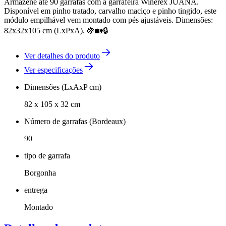
Armazene até 90 garrafas com a garrafeira Winerex JUANA.
Disponível em pinho tratado, carvalho maciço e pinho tingido, este
módulo empilhável vem montado com pés ajustáveis. Dimensões:
82x32x105 cm (LxPxA). 🍇🏡🔒
Ver detalhes do produto
Ver especificações
Dimensões (LxAxP cm)
82 x 105 x 32 cm
Número de garrafas (Bordeaux)
90
tipo de garrafa
Borgonha
entrega
Montado