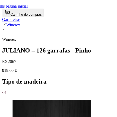
ls página inicial
Carrinho de compras
Garrafeiras
Winerex
Winerex
JULIANO – 126 garrafas - Pinho
EX2067
919,00 €
Tipo de madeira