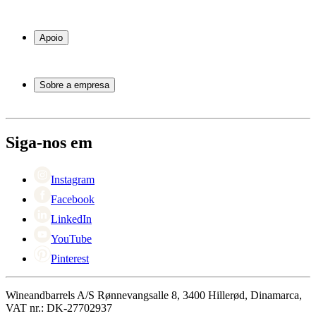
Garrafeiras frigoríficas
Garrafeiras
Apoio
Móveis para vinho
Barris de Vinho
Perguntas frequentes
Acessórios para vinho
Atendimento
Sobre a empresa
Pagamento
Entrega
Sobre Wineandbarrels
Retorno
Pessoas para contacto
+44 3308 081634
Black Friday
Siga-nos em
Singles Day
Cyber Monday
Instagram
Facebook
LinkedIn
YouTube
Pinterest
Wineandbarrels A/S Rønnevangsalle 8, 3400 Hillerød, Dinamarca,
VAT nr.: DK-27702937