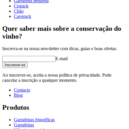
Garrafeira pequena
profundidade (cm)
64
Crurack
Peso (kg)
48
Chão
Caverack
Quer saber mais sobre a conservação do
vinho?
Veja exemplos de decoração com garrafeiras WINEREX aqui.
Inscreva-se na nossa newsletter com dicas, guias e boas ofertas.
Crie a sua própria estrutura com estes módulos na nossa ferramenta
online de decoração de adegas (abre numa nova janela e requer que
E-mail
tenha o Flash instalado)
Inscrever-se
Ao inscrever-se, aceita a nossa política de privacidade. Pode
cancelar a inscrição a qualquer momento.
Contacto
Blog
Produtos
Garrafeiras frigoríficas
Garrafeiras