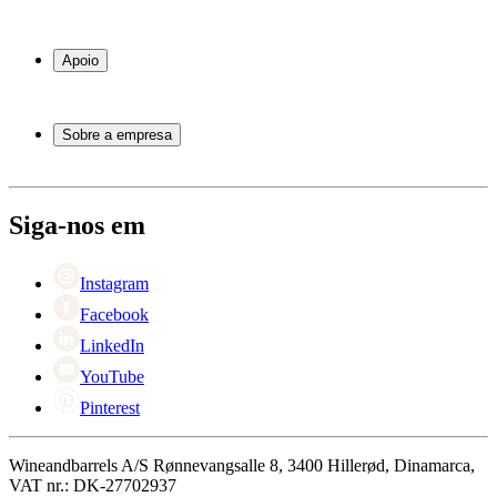
Garrafeiras frigoríficas
Garrafeiras
Apoio
Móveis para vinho
Barris de Vinho
Perguntas frequentes
Acessórios para vinho
Atendimento
Sobre a empresa
Pagamento
Entrega
Sobre Wineandbarrels
Retorno
Pessoas para contacto
+44 3308 081634
Black Friday
Siga-nos em
Singles Day
Cyber Monday
Instagram
Facebook
LinkedIn
YouTube
Pinterest
Wineandbarrels A/S Rønnevangsalle 8, 3400 Hillerød, Dinamarca,
VAT nr.: DK-27702937