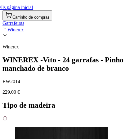
ls página inicial
Carrinho de compras
Garrafeiras
Winerex
Winerex
WINEREX -Vito - 24 garrafas - Pinho
manchado de branco
EW2014
229,00 €
Tipo de madeira