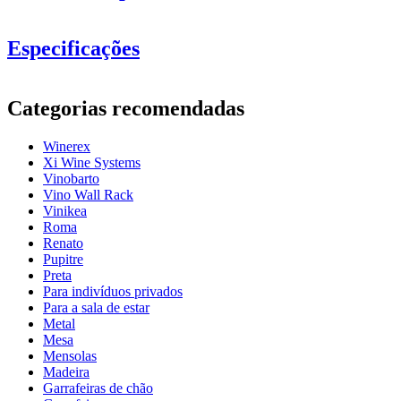
Especificações
Informação
Categorias recomendadas
Número do produto
EW2014
Winerex
Geral
Xi Wine Systems
entrega
Montado
Vinobarto
Posicionamento
Chão
Vino Wall Rack
Modular
true
Vinikea
Roma
Garrafas
Renato
Pupitre
Número de garrafas (Bordeaux)
24
Preta
tipo de garrafa
Bordéus, Borgonha
Para indivíduos privados
Para a sala de estar
Dimensões (LxAxP cm)
Metal
Mesa
Altura (cm)
66
Mensolas
Largura (cm)
46
Madeira
profundidade (cm)
32
Garrafeiras de chão
Peso (kg)
10