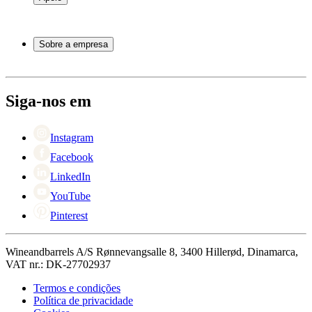
Móveis para vinho
Barris de Vinho
Perguntas frequentes
Acessórios para vinho
Atendimento
Sobre a empresa
Pagamento
Entrega
Sobre Wineandbarrels
Retorno
Pessoas para contacto
+44 3308 081634
Black Friday
Siga-nos em
Singles Day
Cyber Monday
Instagram
Facebook
LinkedIn
YouTube
Pinterest
Wineandbarrels A/S Rønnevangsalle 8, 3400 Hillerød, Dinamarca,
VAT nr.: DK-27702937
Termos e condições
Política de privacidade