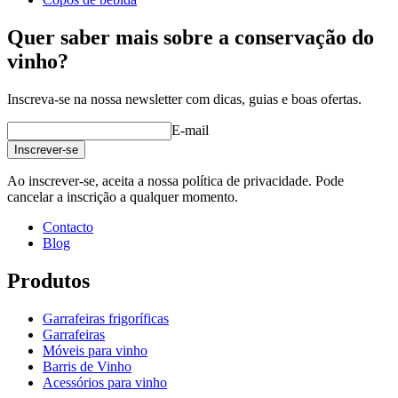
gravação
Não
Quer saber mais sobre a conservação do
vinho?
Inscreva-se na nossa newsletter com dicas, guias e boas ofertas.
E-mail
Garrafa elegante e elegante
Inscrever-se
Melhor serviço e experiência de sabor.
Vidro de cristal sem chumbo adequado para máquina de lavar
Ao inscrever-se, aceita a nossa política de privacidade. Pode
loiça
cancelar a inscrição a qualquer momento.
Contacto
Blog
Produtos
Garrafeiras frigoríficas
Garrafeiras
Móveis para vinho
Barris de Vinho
Acessórios para vinho