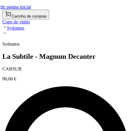
ls página inicial
Carrinho de compras
Copo de vinho
Sydonios
Sydonios
La Subtile - Magnum Decanter
CARSUB
90,00 €