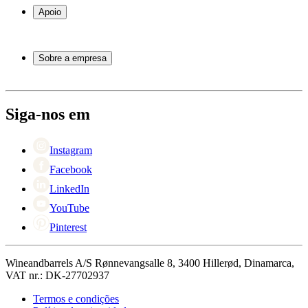
Garrafeiras
Apoio
Móveis para vinho
Barris de Vinho
Perguntas frequentes
Acessórios para vinho
Atendimento
Sobre a empresa
Pagamento
Entrega
Sobre Wineandbarrels
Retorno
Pessoas para contacto
+44 3308 081634
Black Friday
Siga-nos em
Singles Day
Cyber Monday
Instagram
Facebook
LinkedIn
YouTube
Pinterest
Wineandbarrels A/S Rønnevangsalle 8, 3400 Hillerød, Dinamarca,
VAT nr.: DK-27702937
Termos e condições