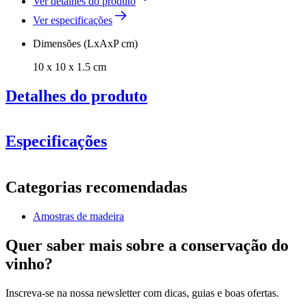
Ver detalhes do produto
Ver especificações
Dimensões (LxAxP cm)
10 x 10 x 1.5 cm
Detalhes do produto
Especificações
Informação
Categorias recomendadas
Número do produto
SOAKSAMPLE
Amostras de madeira
Geral
Fabricante
Caverack
Quer saber mais sobre a conservação do
acabamento
Carvalho
vinho?
Dimensões (LxAxP cm)
Inscreva-se na nossa newsletter com dicas, guias e boas ofertas.
Altura (cm)
10