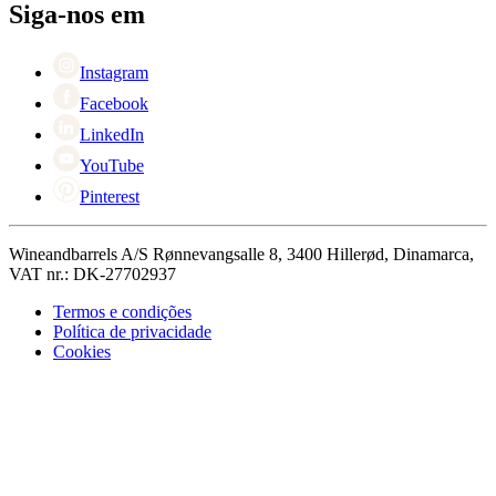
Black Friday
Siga-nos em
Singles Day
Cyber Monday
Instagram
Facebook
LinkedIn
YouTube
Pinterest
Wineandbarrels A/S Rønnevangsalle 8, 3400 Hillerød, Dinamarca,
VAT nr.: DK-27702937
Termos e condições
Política de privacidade
Cookies