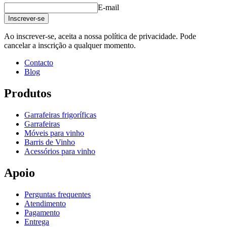
Largura (cm)
10
E-mail
profundidade (cm)
1.5
Inscrever-se
Peso (kg)
0.4
Ao inscrever-se, aceita a nossa política de privacidade. Pode
cancelar a inscrição a qualquer momento.
Contacto
Blog
Produtos
Garrafeiras frigoríficas
Garrafeiras
Móveis para vinho
Barris de Vinho
Acessórios para vinho
Apoio
Perguntas frequentes
Atendimento
Pagamento
Entrega