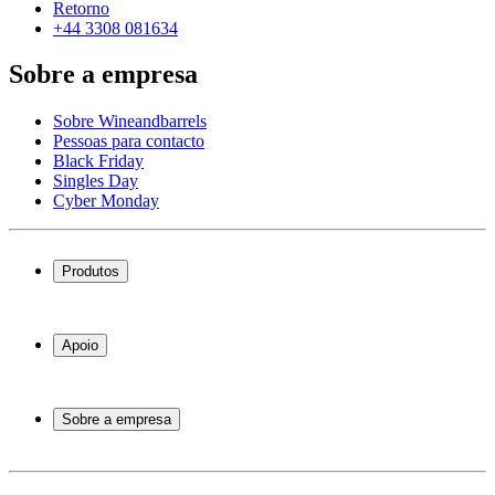
Retorno
+44 3308 081634
Sobre a empresa
Sobre Wineandbarrels
Pessoas para contacto
Black Friday
Singles Day
Cyber Monday
Produtos
Garrafeiras frigoríficas
Garrafeiras
Apoio
Móveis para vinho
Barris de Vinho
Perguntas frequentes
Acessórios para vinho
Atendimento
Sobre a empresa
Pagamento
Entrega
Sobre Wineandbarrels
Retorno
Pessoas para contacto
+44 3308 081634